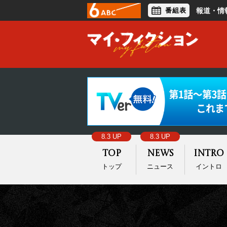
番組表
報道・情
アナウンサー
ライフスタイル
8.3 UP
8.3 UP
Top
News
Intro
トップ
ニュース
イントロ