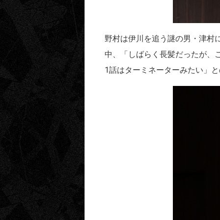
野村は伊川を追う謎の男・津村
中、「しばらく長髪だったが、
1話はターミネーターみたい」