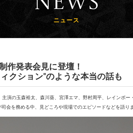
News
ニュース
制作発表会見に登壇！
フィクション"のような本当の話も
れ、主演の玉森裕太、森川葵、宮澤エマ、野村周平、レインボー
が司会を務める中、見どころや現場でのエピソードなどを語り