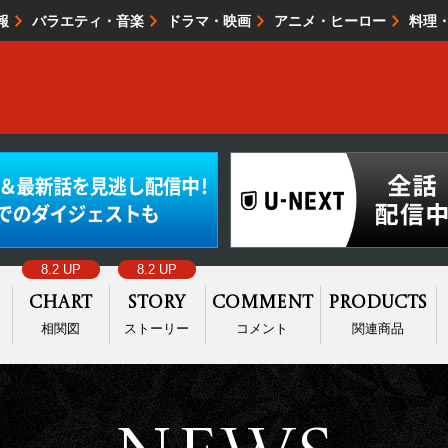
報
バラエティ・音楽
ドラマ・映画
アニメ・ヒーロー
料理
映画・試写会
イベント
会社情報
8.2 UP
8.2 UP
Chart
Story
Comment
Products
相関図
ストーリー
コメント
関連商品