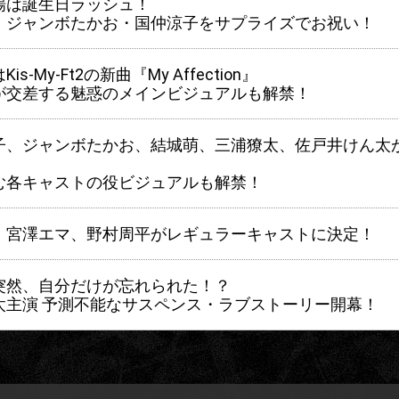
場は誕生日ラッシュ！
・ジャンボたかお・国仲涼子をサプライズでお祝い！
is-My-Ft2の新曲
『My Affection』
が交差する魅惑のメインビジュアルも解禁！
子、ジャンボたかお、結城萌、三浦獠太、佐戸井けん太
む各キャストの役ビジュアルも解禁！
、宮澤エマ、野村周平がレギュラーキャストに決定！
突然、自分だけが忘れられた！？
太主演 予測不能なサスペンス・ラブストーリー開幕！