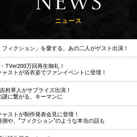
News
ニュース
・フィクション」を愛する、あの二人がゲスト出演！
・TVer200万回再生御礼！
キャストが浴衣姿でファンイベントに登壇！
に吉村界人がサプライズ出演！
の謎に繋がる、キーマンに
キャストが制作発表会見に登壇！
裏側や、"フィクション"のような本当の話も