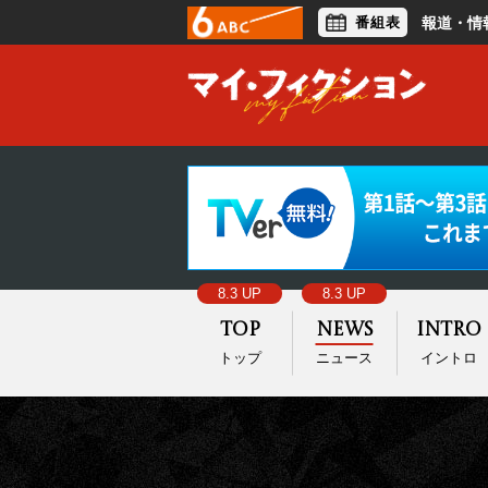
番組表
報道・情
アナウンサー
ライフスタイル
8.3 UP
8.3 UP
Top
News
Intro
トップ
ニュース
イントロ