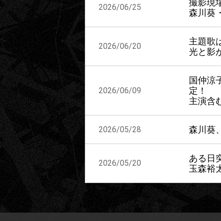
撮影現
2026/06/25
森川葵
主題歌はK
2026/06/20
光と影
国仲涼
定！
2026/06/09
主演含
森川葵
2026/05/28
ある日
2026/05/20
玉森裕