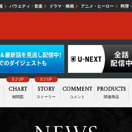
報
バラエティ・音楽
ドラマ・映画
アニメ・ヒーロー
料理
映画・試写会
イベント
会社情報
8.2 UP
8.2 UP
Chart
Story
Comment
Products
相関図
ストーリー
コメント
関連商品