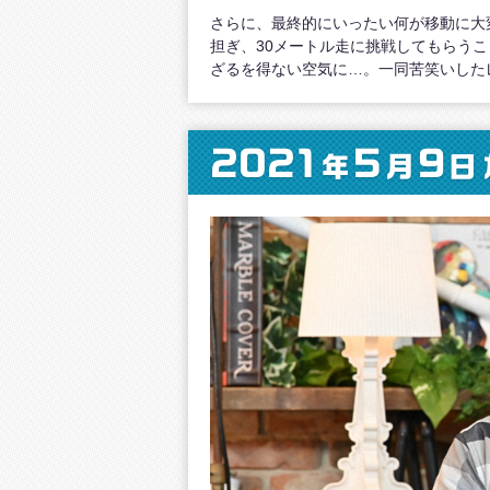
さらに、最終的にいったい何が移動に大
担ぎ、30メートル走に挑戦してもらう
ざるを得ない空気に…。一同苦笑いした
2021
5
9
年
月
日