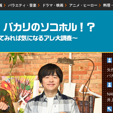
報
バラエティ・音楽
ドラマ・映画
アニメ・ヒーロー
料理
映画・試写会
イベント
会社情報
・バカリのソコホル！？
てみれば気になるアレ大調査～
矢
バ
NA
井