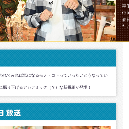
平
中
春
た
われてみれば気になるモノ・コトっていったいどうなってい
に掘り下げるアカデミック（？）な新番組が登場！
日
放送