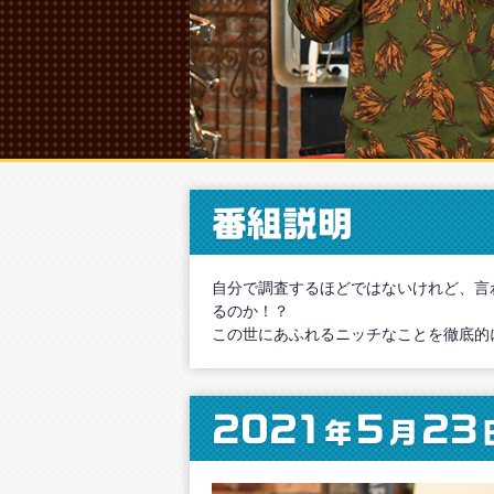
番組説明
自分で調査するほどではないけれど、言
るのか！？
この世にあふれるニッチなことを徹底的
2021
5
23
年
月