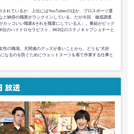
けされているが、上位にはYouTuberのほか、プロスポーツ選
など納得の職業がランクインしている。だが今回、徹底調査
がカッコいい職業&それを職業にしている人」。番組がピック
16位のハイドロセラピスト、863位のステノキャプショナーと
女性の職場。犬関連のグッズが多いことから、どうも“犬好
れになるのを防ぐためにウェットスーツを着て作業する仕事と
日
放送