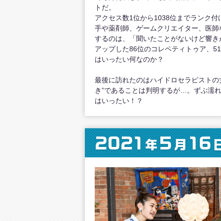
トだ。
アクセス数1位から1038位までランク付
手や薬剤師、ゲームクリエイター、医師
するのは、「聞いたことがないけど響き
アップした86位のコレペティトゥア、5
はいったい何なのか？
最後に訪れたのはハイドロセラピストの
き”であることは判明するが…。ずぶ濡
はいったい！？
2021
5
16
年
月