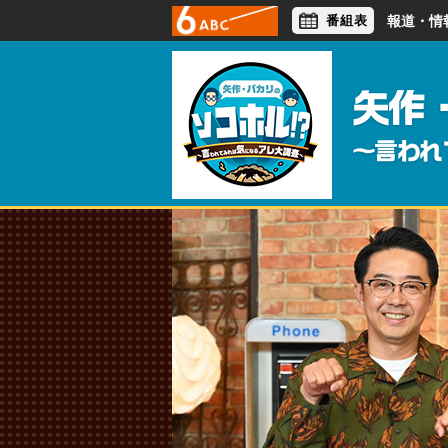
番組表
報道・情
アナウンサー
ライフスタイル
矢作
～言われ