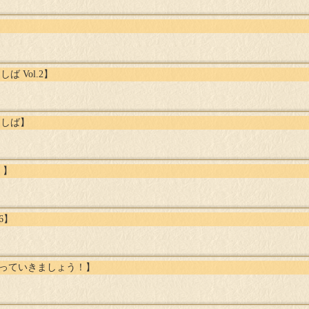
ば Vol.2】
んしば】
』】
26】
わぶっていきましょう！】