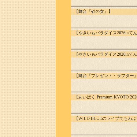
【舞台『砂の女』】
【やきいもパラダイス2026inてんし
【やきいもパラダイス2026inて
【舞台『プレゼント・ラフター
【あいぱく Premium KYOTO 20
【WILD BLUEのライブでも