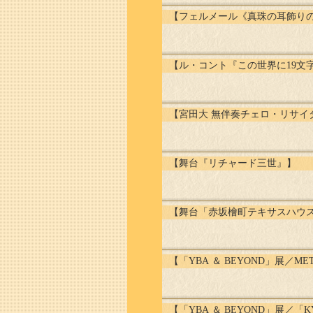
【フェルメール《真珠の耳飾り
【ル・コント『この世界に19文
【宮田大 無伴奏チェロ・リサイ
【舞台『リチャード三世』】
【舞台「赤坂檜町テキサスハウ
【「YBA ＆ BEYOND」展／MET
【「YBA ＆ BEYOND」展／「KYOT