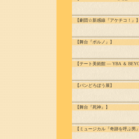
【劇団☆新感線『アケチコ！』
【舞台『ポルノ』】
【テート美術館 ― YBA ＆ BE
【パンどろぼう展】
【舞台『死神』】
【ミュージカル『奇跡を呼ぶ男