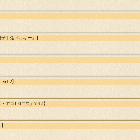
茄子牛焦げルギー』】
】
ol.2】
コ100年展』Vol.3】
』】