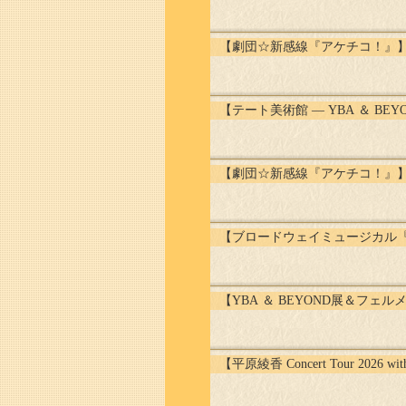
【劇団☆新感線『アケチコ！』
【テート美術館 ― YBA ＆ BEY
【劇団☆新感線『アケチコ！』
【ブロードウェイミュージカル
【YBA ＆ BEYOND展＆フ
【平原綾香 Concert Tour 20