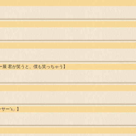
リー展 君が笑うと、僕も笑っちゃう】
サー’s」】