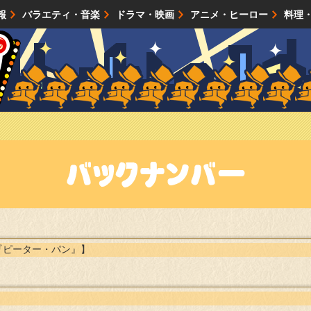
報
バラエティ・音楽
ドラマ・映画
アニメ・ヒーロー
料理
映画・試写会
イベント
会社情報
『ピーター・パン』】