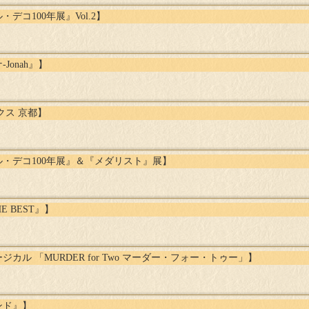
コ100年展』Vol.2】
onah』】
クス 京都】
・デコ100年展』＆『メダリスト』展】
E BEST』】
ル 「MURDER for Two マーダー・フォー・トゥー」】
ンド』】