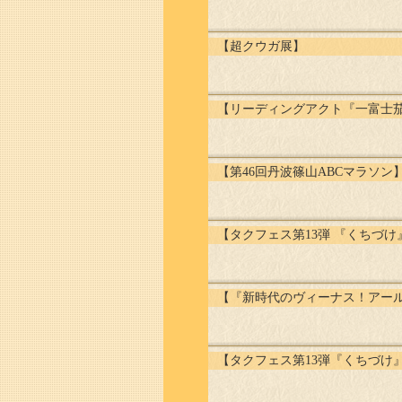
【超クウガ展】
【リーディングアクト『一富士
【第46回丹波篠山ABCマラソン
【タクフェス第13弾 『くちづけ』V
【『新時代のヴィーナス！アール・デ
【タクフェス第13弾『くちづけ