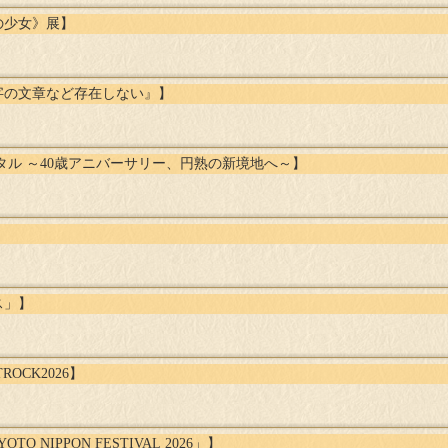
の少女》展】
字の文章など存在しない』】
タル ～40歳アニバーサリー、円熟の新境地へ～】
ス」】
ROCK2026】
O NIPPON FESTIVAL 2026」】