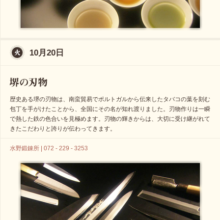
10月20日
歴史ある堺の刃物は、南蛮貿易でポルトガルから伝来したタバコの葉を刻む
包丁を手がけたことから、全国にその名が知れ渡りました。刃物作りは一瞬
で熱した鉄の色合いを見極めます。刃物の輝きからは、大切に受け継がれて
きたこだわりと誇りが伝わってきます。
水野鍛錬所 | 072 - 229 - 3253