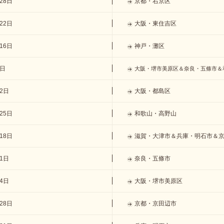
28日
京都・右京区
22日
大阪・東住吉区
16日
神戸・灘区
9日
大阪・堺市美原区＆奈良・五條市＆
月2日
大阪・都島区
25日
和歌山・高野山
18日
滋賀・大津市＆兵庫・明石市＆
11日
奈良・五條市
月4日
大阪・堺市美原区
28日
京都・京田辺市