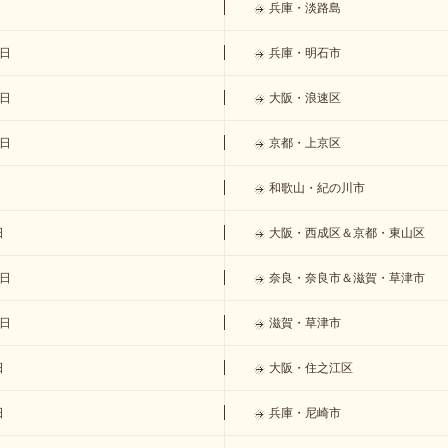
兵庫・淡路島
9日
兵庫・明石市
2日
大阪・浪速区
5日
京都・上京区
和歌山・紀の川市
日
大阪・西成区＆京都・東山区
5日
奈良・奈良市＆滋賀・草津市
8日
滋賀・草津市
日
大阪・住之江区
日
兵庫・尼崎市