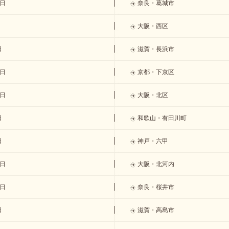
5日
奈良・葛城市
大阪・西区
日
滋賀・長浜市
4日
京都・下京区
7日
大阪・北区
日
和歌山・有田川町
日
神戸・六甲
7日
大阪・北河内
0日
奈良・桜井市
日
滋賀・高島市