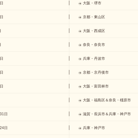
5日
大阪・堺市
8日
京都・東山区
日
大阪・西成区
日
奈良・奈良市
8日
兵庫・丹波市
1日
京都・京丹後市
4日
大阪・富田林市
大阪・福島区＆奈良・橿原市
31日
滋賀・長浜市＆兵庫・神戸市
24日
兵庫・神戸市