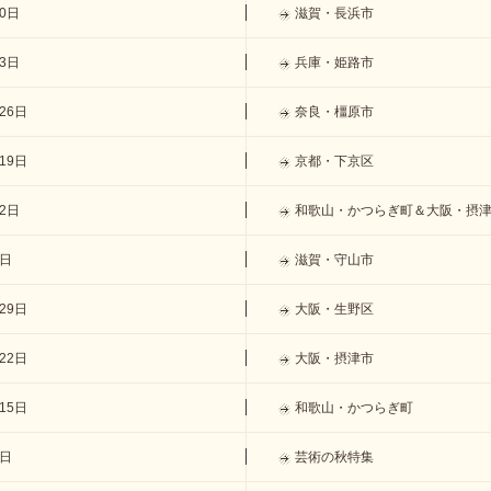
10日
滋賀・長浜市
月3日
兵庫・姫路市
26日
奈良・橿原市
19日
京都・下京区
12日
和歌山・かつらぎ町＆大阪・摂
5日
滋賀・守山市
29日
大阪・生野区
22日
大阪・摂津市
15日
和歌山・かつらぎ町
1日
芸術の秋特集