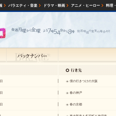
報
バラエティ・音楽
ドラマ・映画
アニメ・ヒーロー
料理
映画・試写会
イベント
会社情報
1日
僕の行きつけの大阪
2日
春の神戸
7日
春の京都