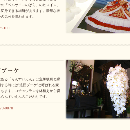
その「ベルサイユのばら」のヒロイン、
に変身できる場所があります。豪華な衣
ーの気分を味わえます。
-100
にある「らんすいえん」は宝塚歌劇と縁
する時には“退団ブーケ”と呼ばれる豪
立ちます。コチョウランを鉢植えから切
はらんすいえんのこだわりです。
3-0878