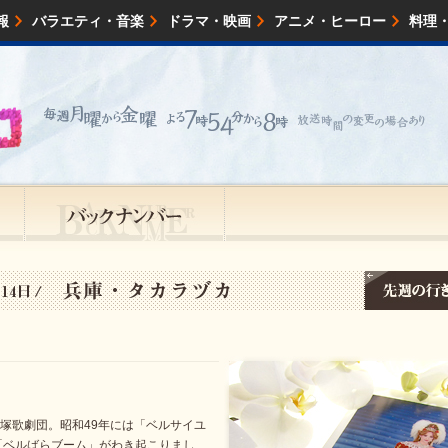
報
バラエティ・音楽
ドラマ・映画
アニメ・ヒーロー
料理
映画・試写会
イベント
会社情報
宝塚歌劇団。昭和49年には「ベルサイユ
「ベルばらブーム」がわき起こりまし