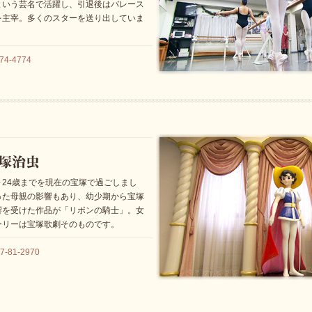
という芸名で活躍し、引退後はバレース
を主宰。多くのスターを送り出していま
4-4774
24歳までを現在の宝塚で過ごしまし
った母親の影響もあり、幼少期から宝塚
響を受けた作品が「リボンの騎士」。女
ーリーは宝塚歌劇そのものです。
81-2970