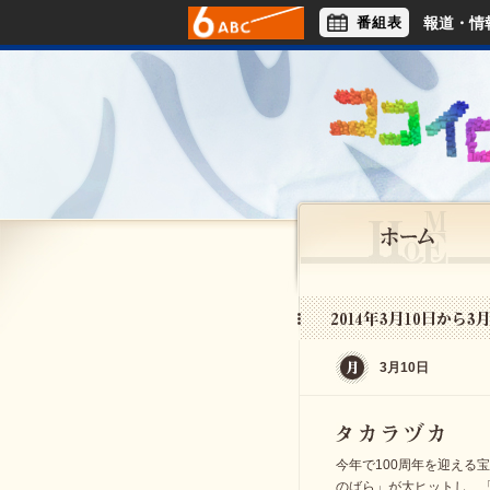
番組表
報道・情
アナウンサー
ライフスタイル
3月10日
今年で100周年を迎える
のばら」が大ヒットし、