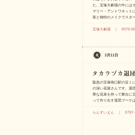
た。宝塚大劇場の中には
マリー・アントワネット
装と独特のメイクでスタ
宝塚大劇場 ｜ 0570-005
3月11日
阪急の宝塚南口駅の近く
の深い花屋さんです。退団
華な花束を持って舞台に
って作り出す退団ブーケ
らんすいえん ｜ 0797-7