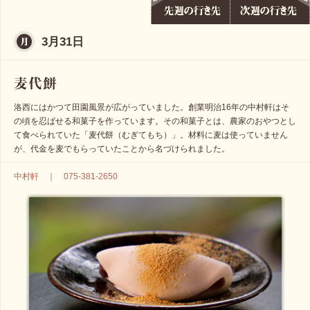
3月31日
洛西にはかつて田園風景が広がっていました。創業明治16年の中村軒はそ
の頃を忍ばせる和菓子を作っています。その和菓子とは、農家のおやつとし
て食べられていた「麦代餅（むぎてもち）」。材料に麦は使っていません
が、代金を麦でもらっていたことから名づけられました。
中村軒 ｜ 075‐381‐2650