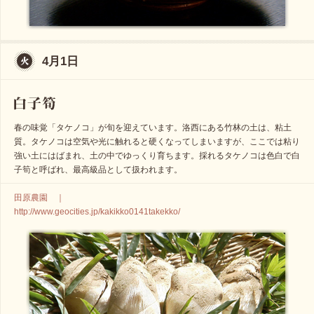
4月1日
春の味覚「タケノコ」が旬を迎えています。洛西にある竹林の土は、粘土
質。タケノコは空気や光に触れると硬くなってしまいますが、ここでは粘り
強い土にはばまれ、土の中でゆっくり育ちます。採れるタケノコは色白で白
子筍と呼ばれ、最高級品として扱われます。
田原農園 ｜
http://www.geocities.jp/kakikko0141takekko/