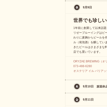
9月9日
世界でも珍しい
1年前に創業して以来話
リゼーブルーイングはビ
わりに麦麹からビールを
ル（発泡酒）を醸してい
きたビールはさまざまな
店でも置いています。
ORYZAE BREWING
073-488-6280
オステリア イル パリアッチョ
9月10日 放送休
9月11日