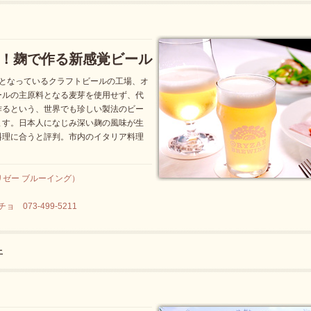
！麹で作る新感覚ビール
題となっているクラフトビールの工場、オ
ールの主原料となる麦芽を使用せず、代
作るという、世界でも珍しい製法のビー
ます。日本人になじみ深い麹の風味が生
料理に合うと評判。市内のイタリア料理
（オリゼー ブルーイング）
 073-499-5211
止