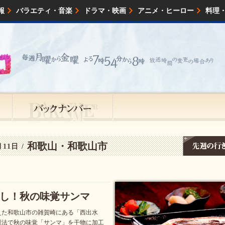
報
バラエティ・音楽
ドラマ・映画
アニメ・ヒーロー
料理
映画・試写会
イベント
会社情報
和歌山・和歌山市
11日 /
し！秋の味覚サンマ
えた和歌山市の雑賀崎にある「西出水
製法で秋の味覚「サンマ」を干物に加工