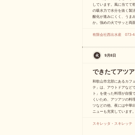
しています。風に当てて
の吸水力で水分を抜く製
酸化が進みにくく、うま
か。強めの火でサッと両
有限会社西出水産 073-444-71
9月8日
できたてアツア
和歌山市北部にあるカフ
テ」は、アウトドアなど
ト」を使った料理が自慢
くいため、アツアツの料
ツなどの他、夜には中華
ニューも充実しています
スキレッタ・スキレッテ 073