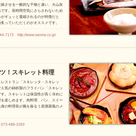
乾燥させる一般的な干物と違い、火山灰
法です。長時間空気にさらされないため
みがギュッと凝縮されるのが特徴だと
面炙っていただくのがオススメです。
73 http://www.sanma.co.jp/
ツ！スキレット料理
ェレストラン「スキレッタ・スキレッ
で人気の鋳鉄製のフライパン「スキレッ
です。スキレットは保温性が高く冷めに
理を楽しめます。肉料理、パン、スイー
出身の料理長が腕を振るう居酒屋風のメ
。
-488-3260