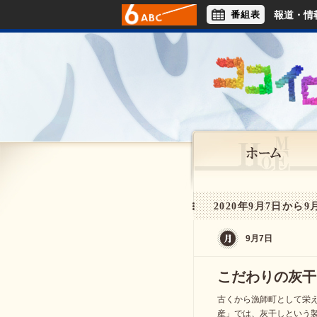
番組表
報道・情
アナウンサー
ライフスタイル
2020年9月7日から9月
9月7日
こだわりの灰干
古くから漁師町として栄
産」では、灰干しという