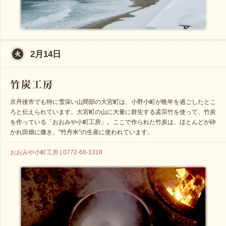
2月14日
京丹後市でも特に雪深い山間部の大宮町は、小野小町が晩年を過ごしたとこ
ろと伝えられています。大宮町の山に大量に群生する孟宗竹を使って、竹炭
を作っている「おおみや小町工房」。ここで作られた竹炭は、ほとんどが砕
かれ田畑に撒き、”竹丹米”の生産に使われています。
おおみや小町工房 | 0772-68-1318