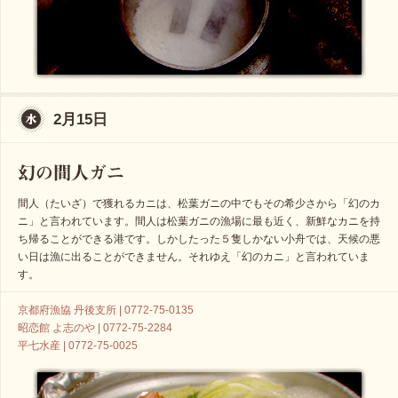
2月15日
間人（たいざ）で獲れるカニは、松葉ガニの中でもその希少さから「幻のカ
ニ」と言われています。間人は松葉ガニの漁場に最も近く、新鮮なカニを持
ち帰ることができる港です。しかしたった５隻しかない小舟では、天候の悪
い日は漁に出ることができません。それゆえ「幻のカニ」と言われていま
す。
京都府漁協 丹後支所 | 0772-75-0135
昭恋館 よ志のや | 0772-75-2284
平七水産 | 0772-75-0025