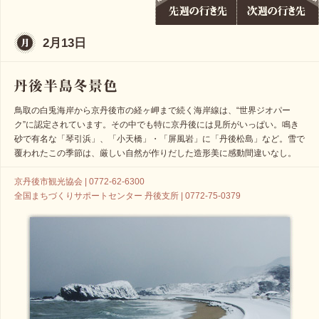
2月13日
鳥取の白兎海岸から京丹後市の経ヶ岬まで続く海岸線は、“世界ジオパー
ク”に認定されています。その中でも特に京丹後には見所がいっぱい。鳴き
砂で有名な「琴引浜」、「小天橋」・「屏風岩」に「丹後松島」など。雪で
覆われたこの季節は、厳しい自然が作りだした造形美に感動間違いなし。
京丹後市観光協会 | 0772-62-6300
全国まちづくりサポートセンター 丹後支所 | 0772-75-0379