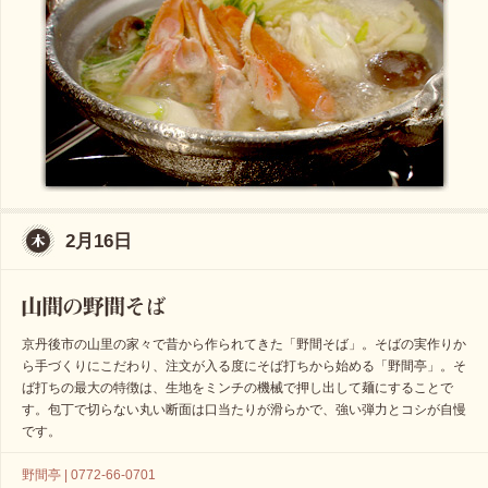
2月16日
京丹後市の山里の家々で昔から作られてきた「野間そば」。そばの実作りか
ら手づくりにこだわり、注文が入る度にそば打ちから始める「野間亭」。そ
ば打ちの最大の特徴は、生地をミンチの機械で押し出して麺にすることで
す。包丁で切らない丸い断面は口当たりが滑らかで、強い弾力とコシが自慢
です。
野間亭 | 0772-66-0701