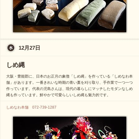
12月27日
しめ縄
大阪・豊能郡に、日本のお正月の象徴「しめ縄」を作っている「しめなわ本
舗」があります。一番きれいな時期の青い藁を刈り取り、手作業で一つ一つ
作っています。代表の児島さんは、現代の暮らしにマッチしたモダンなしめ
縄も作っています。鮮やかで可愛らしいしめ縄も魅力的です。
しめなわ本舗 072-739-1287