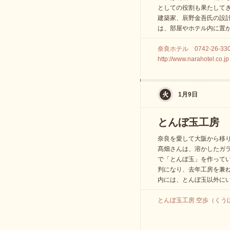
としての役割も果たして
建築家、辰野金吾氏の設計
は、部屋やホテル内に置
奈良ホテル 0742-26-33
http://www.narahotel.co.jp
1月9日
とんぼ玉工房
奈良を愛して大阪から移
髙畑さんは、溶かしたガ
で「とんぼ玉」を作って
判になり、去年工房を兼ね
内には、とんぼ玉以外に
とんぼ玉工房 空歩（くうほ） 