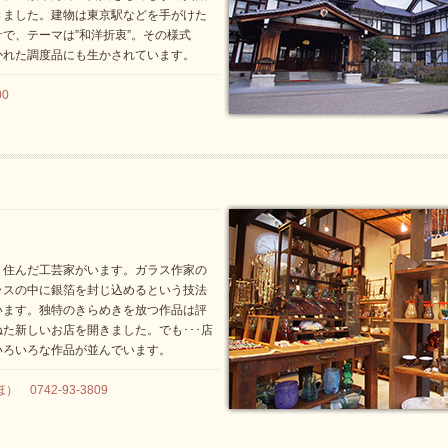
きました。建物は東京駅などを手がけた
で、テーマは”和洋折衷”。その様式
かれた調度品にも生かされています。
00
り住んだ工芸家がいます。ガラス作家の
ラスの中に銀箔を封じ込めるという技法
います。独特のきらめきを放つ作品は評
た新しいお店を開きました。でも･･･店
いろいろな作品が並んでいます。
0742-93-3809