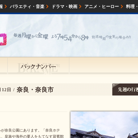
報
バラエティ・音楽
ドラマ・映画
アニメ・ヒーロー
料理
映画・試写会
イベント
会社情報
奈良・奈良市
12日 /
ルが奈良公園にあります。「奈良ホテ
し、皇族や海外の要人をもてなす迎賓館