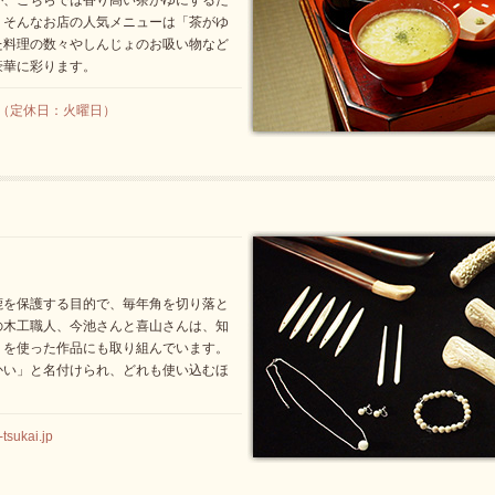
が、こちらでは香り高い茶がゆにするた
。そんなお店の人気メニューは「茶がゆ
た料理の数々やしんじょのお吸い物など
豪華に彩ります。
348（定休日：火曜日）
鹿を保護する目的で、毎年角を切り落と
の木工職人、今池さんと喜山さんは、知
」を使った作品にも取り組んでいます。
かい」と名付けられ、どれも使い込むほ
sukai.jp