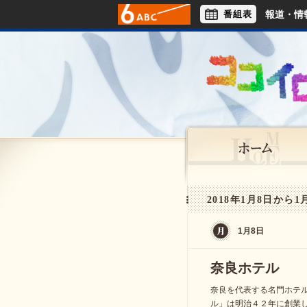
番組表
報道・情
アナウンサー
ライフスタイル
2018年1月8日から1月
1月8日
奈良ホテル
奈良を代表する名門ホテ
ル」は明治４２年に創業