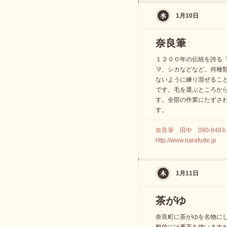
1月10日
奈良筆
１２００年の伝統を誇る
マ、シカなどなど。何種
ないように練り混ぜるこ
です。毛を選ぶところか
す。全部の作業にたずさ
す。
奈良筆 田中 090-8483-
http://www.narafude.jp
1月11日
茶がゆ
奈良町に茶がゆを名物に