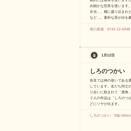
般的には番茶を使います
め細かな煎茶を使います
弁当」。桶に盛り込まれ
など…。素朴な茶がゆを
塔の茶屋 0742-22-4
1月12日
しろのつかい
奈良では神の使いである
しています。友だち同士
り合いに頼まれて「鹿角
２人の作品は「しろのつ
どにツヤが出ます。
しろのつかい http://shiro-t