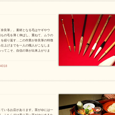
「奈良筆」。素材となる毛はヤギやウ
類もの毛を薄く伸ばし、重ねて、ムラの
とを繰り返す…この作業が奈良筆の特徴
ら仕上げまでを一人の職人がこなしま
わってこそ、自信の筆が出来上がりま
4018
しているお店があります。茶がゆには一