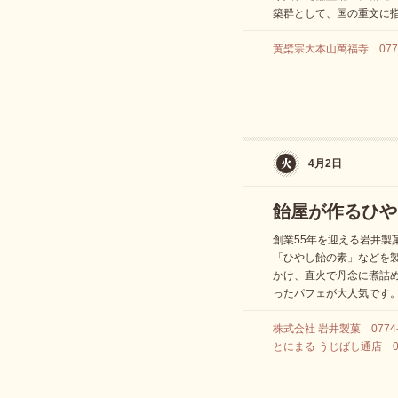
築群として、国の重文に
黄檗宗大本山萬福寺 0774-
4月2日
飴屋が作るひや
創業55年を迎える岩井製
「ひやし飴の素」などを
かけ、直火で丹念に煮詰
ったパフェが大人気です
株式会社 岩井製菓 0774-2
とにまる うじばし通店 077