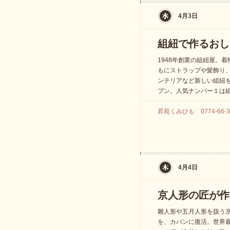
4月3日
組紐で作るおし
1948年創業の組紐屋。
もにストラップや髪飾り
ンテリアなど新しい組紐
プン。人気ナンバー１は
昇苑くみひも 0774-66-3
4月4日
京人形の匠が作
雛人形や五月人形を扱う
を、カバンに復活。世界