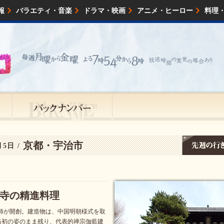
報
バラエティ・音楽
ドラマ・映画
アニメ・ヒーロー
料理
映画・試写会
イベント
会社情報
京都・宇治市
月5日 /
寺の精進料理
禅師が開創。建造物は、中国明朝様式を取
当初の姿のまま残り、代表的禅宗伽藍建