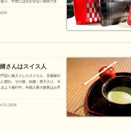
があり、甲冑には欠かせない技術です。
008
婿さんはスイス人
専門店に婿入りしたスイス人。京都旅行
んに惚れ、その後、結婚・弟子入り。今
れるよう修行中。外国人客の接客はお手
21-2636