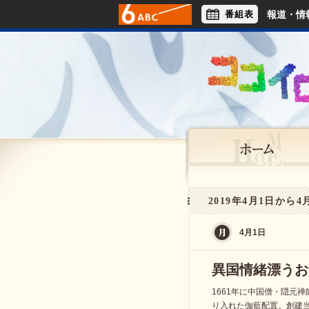
番組表
報道・情
アナウンサー
ライフスタイル
2019年4月1日から4
4月1日
異国情緒漂うお
1661年に中国僧・隠元
り入れた伽藍配置。創建