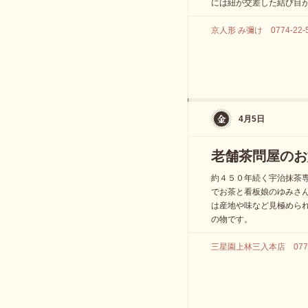
には紐が交差した結び目
京人形 み彌け 0774-22-5
4月5日
老舗茶問屋のお
約４５０年続く宇治抹茶
でお茶と看板娘のゆみさ
は産地や味など見極めら
の物です。
三星園上林三入本店 0774-