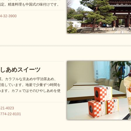
指定。精進料理も中国式の味付けです。
32-3900
しあめスイーツ
菓。カラフルな京あめや宇治茶あめ、
製造しています。地釜で少量ずつ時間を
めます。カフェではそのひやしあめを使
。
1-4023
4-22-8101