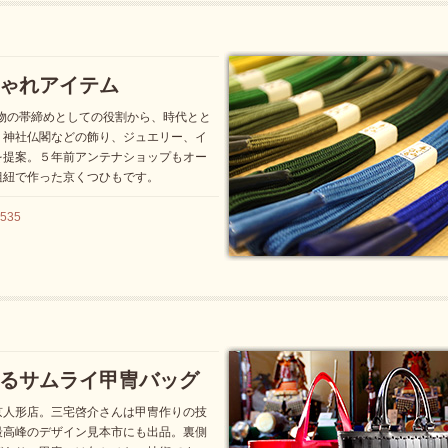
ゃれアイテム
着物の帯締めとしての役割から、時代とと
、神社仏閣などの飾り、ジュエリー、イ
を提案。５年前アンテナショップもオー
組紐で作った京くつひもです。
535
るサムライ甲冑バッグ
京人形店。三宅啓介さんは甲冑作りの技
最高峰のデザイン見本市にも出品。裏側