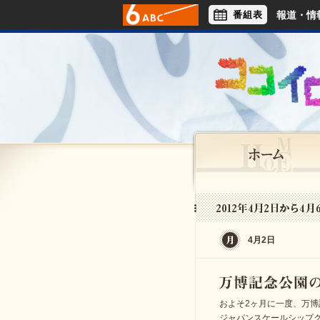
番組表
報道・情
アナウンサー
ライフスタイル
4月2日
およそ2ヶ月に一度、万
ジャパンスケールシップ