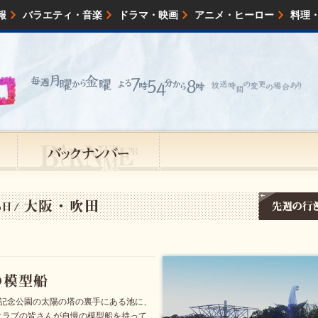
報
バラエティ・音楽
ドラマ・映画
アニメ・ヒーロー
料理
映画・試写会
イベント
会社情報
博記念公園の太陽の塔の裏手にある池に、
クラブの皆さんが自慢の模型船を持って