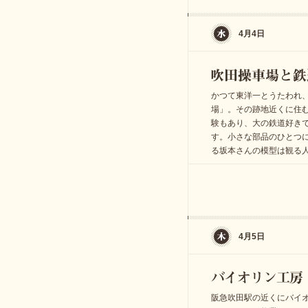
4月4日
かつて東洋一とうたわれ
場」。その跡地近くに住
験もあり、大の鉄道好き
す。小さな部品のひとつ
る坂本さんの模型は観る
4月5日
阪急吹田駅の近くにバイ