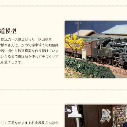
、物流の一大拠点だった「吹田操車
む坂本さんは、かつて操車場での勤務経
で若い頃から鉄道模型を作り続けていま
にいたるまで市販品を使わず手づくりす
人を魅了します。
オリン工房をかまえる杉山和良さんはか