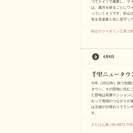
つてドイツで修業し、マ
は、歳月を経るごとにワ
っていくそうです。杉山
長を音楽家と共に見守っ
杉山ヴァイオリン工房 | 06-6
4月6日
今年（2012年）秋で街
タウン。その団地に住む
た団地は高層マンション
わって地域のつながりが
は主婦が日替わりでラン
す。
さたけん家 | 06-6871-755