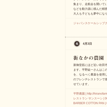
集まり、走航会を開いて
などを動力源に積んだ精
大人も子どもも夢中にな
ジャパンスケールシップクラブ | h
4月3日
新御堂筋にほど近い吹田
ます。平野紘一さんはこの
を、なるべく農薬を使用
のフレンチレストランで
せています。
平野農園 | http://hiranofarm
レストラン サンスーシ | 06-
BARBER COTTON PAN | 