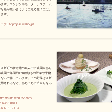
います。エンジンやモーター、スチーム
密な船が競い合うように走る様子には、
ります。
ttp://jssc.web5.jp/
市江坂町の住宅地の真ん中に農園があり
農園で年間約160種類もの野菜や果物
しないで作っています。この野菜は江坂
使用されるなど、あちこちに広がりをみ
fromsuita.web.fc2.com/
6368-8811
06-6821-7113