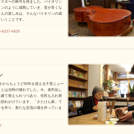
イスターの称号を得ました。バイオリン
インのように成熟していき、音が良くな
さんの楽しみは、そんなバイオリンの成
ていくことです。
337-4929
開きからちょうど50年を迎える千里ニュー
ことは当時の憧れでした。今、老朽化し
に建て替えられつつあり、住民も入れ替
途切れかけています。「さたけん家」で
チを作り、新たな交流の場を作っていま
7