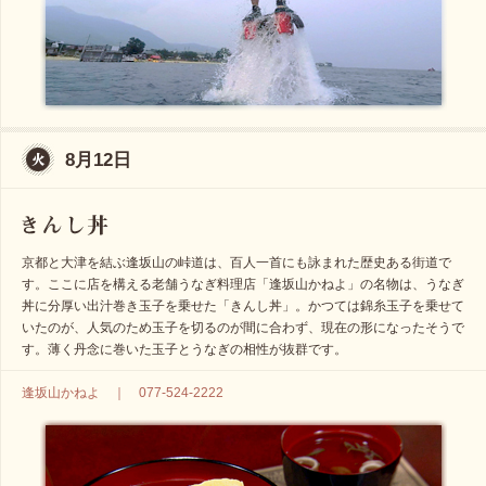
8月12日
京都と大津を結ぶ逢坂山の峠道は、百人一首にも詠まれた歴史ある街道で
す。ここに店を構える老舗うなぎ料理店「逢坂山かねよ」の名物は、うなぎ
丼に分厚い出汁巻き玉子を乗せた「きんし丼」。かつては錦糸玉子を乗せて
いたのが、人気のため玉子を切るのが間に合わず、現在の形になったそうで
す。薄く丹念に巻いた玉子とうなぎの相性が抜群です。
逢坂山かねよ ｜ 077-524-2222