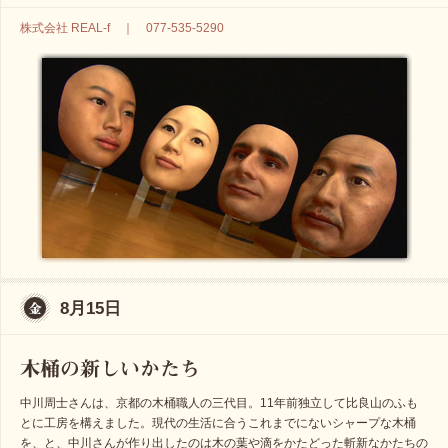
株式会社 REAL-f ｜ 077-535-5290
8月15日
中川周士さんは、京都の木桶職人の三代目。11年前独立して比良山のふも
とに工房を構えました。現代の生活に合うこれまでにないシャープな木桶
を、と、中川さんが作り出したのは木の葉や滴をかたどった斬新なかたちの