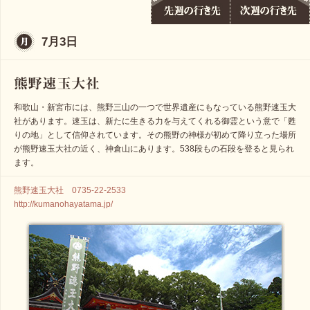
7月3日
和歌山・新宮市には、熊野三山の一つで世界遺産にもなっている熊野速玉大
社があります。速玉は、新たに生きる力を与えてくれる御霊という意で「甦
りの地」として信仰されています。その熊野の神様が初めて降り立った場所
が熊野速玉大社の近く、神倉山にあります。538段もの石段を登ると見られ
ます。
熊野速玉大社 0735-22-2533
http://kumanohayatama.jp/