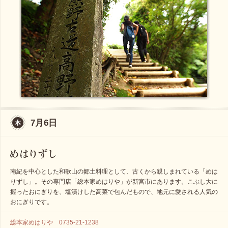
7月6日
南紀を中心とした和歌山の郷土料理として、古くから親しまれている「めは
りずし」。その専門店「総本家めはりや」が新宮市にあります。こぶし大に
握ったおにぎりを、塩漬けした高菜で包んだもので、地元に愛される人気の
おにぎりです。
総本家めはりや 0735-21-1238