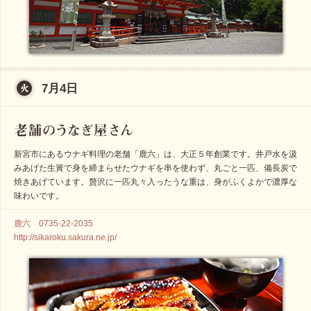
7月4日
新宮市にあるウナギ料理の老舗「鹿六」は、大正５年創業です。井戸水を汲
みあげた生簀で身を締まらせたウナギを串を使わず、丸ごと一匹、備長炭で
焼きあげています。贅沢に一匹丸々入ったうな重は、身がふくよかで濃厚な
味わいです。
鹿六 0735-22-2035
http://sikaroku.sakura.ne.jp/