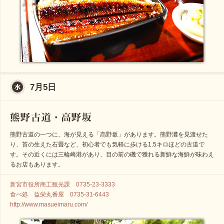
7月5日
熊野古道の一つに、海が見える「高野坂」があります。熊野灘を見渡せた
り、苔の生えた石畳など、初心者でも気軽に歩ける1.5キロほどの古道で
す。その近くには三輪崎港があり、目の前の磯で獲れる新鮮な海鮮が味わえ
るお店もあります。
新宮市役所商工観光課 0735-23-3333
食べ処 益栄丸番屋 0735-31-6443
http://www.masueimaru.com/