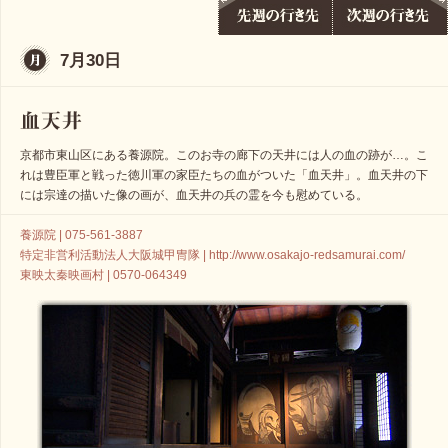
7月30日
京都市東山区にある養源院。このお寺の廊下の天井には人の血の跡が…。こ
れは豊臣軍と戦った徳川軍の家臣たちの血がついた「血天井」。血天井の下
には宗達の描いた像の画が、血天井の兵の霊を今も慰めている。
養源院 | 075-561-3887
特定非営利活動法人大阪城甲冑隊 | http://www.osakajo-redsamurai.com/
東映太秦映画村 | 0570-064349