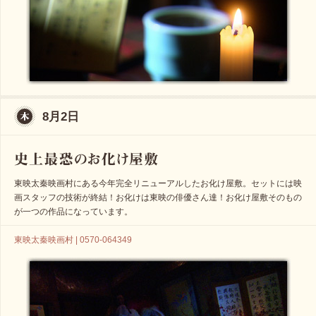
8月2日
東映太秦映画村にある今年完全リニューアルしたお化け屋敷。セットには映
画スタッフの技術が終結！お化けは東映の俳優さん達！お化け屋敷そのもの
が一つの作品になっています。
東映太秦映画村 | 0570-064349