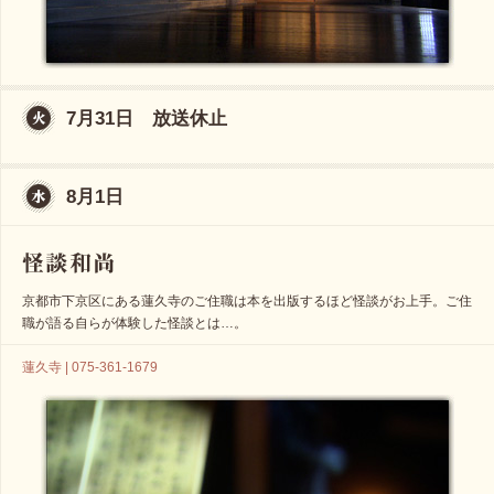
7月31日 放送休止
8月1日
京都市下京区にある蓮久寺のご住職は本を出版するほど怪談がお上手。ご住
職が語る自らが体験した怪談とは…。
蓮久寺 | 075-361-1679