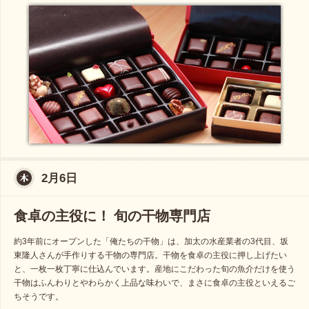
2月6日
食卓の主役に！ 旬の干物専門店
約3年前にオープンした「俺たちの干物」は、加太の水産業者の3代目、坂
東隆人さんが手作りする干物の専門店。干物を食卓の主役に押し上げたい
と、一枚一枚丁寧に仕込んでいます。産地にこだわった旬の魚介だけを使う
干物はふんわりとやわらかく上品な味わいで、まさに食卓の主役といえるご
ちそうです。