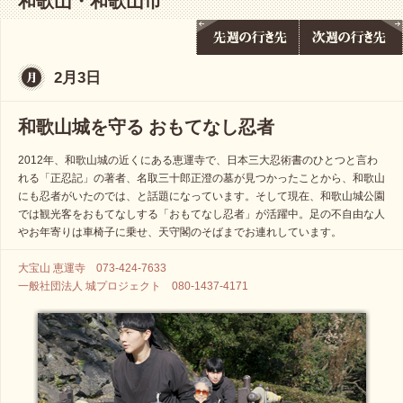
和歌山・和歌山市
2月3日
和歌山城を守る おもてなし忍者
2012年、和歌山城の近くにある恵運寺で、日本三大忍術書のひとつと言わ
れる「正忍記」の著者、名取三十郎正澄の墓が見つかったことから、和歌山
にも忍者がいたのでは、と話題になっています。そして現在、和歌山城公園
では観光客をおもてなしする「おもてなし忍者」が活躍中。足の不自由な人
やお年寄りは車椅子に乗せ、天守閣のそばまでお連れしています。
大宝山 恵運寺 073-424-7633
一般社団法人 城プロジェクト 080-1437-4171