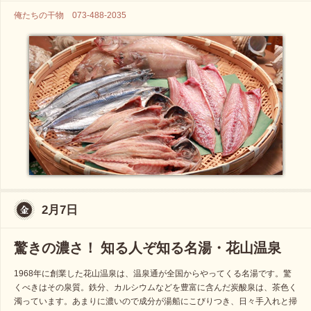
俺たちの干物 073-488-2035
2月7日
驚きの濃さ！ 知る人ぞ知る名湯・花山温泉
1968年に創業した花山温泉は、温泉通が全国からやってくる名湯です。驚
くべきはその泉質。鉄分、カルシウムなどを豊富に含んだ炭酸泉は、茶色く
濁っています。あまりに濃いので成分が湯船にこびりつき、日々手入れと掃