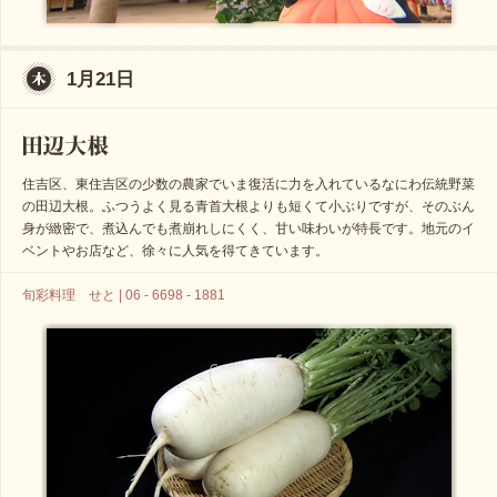
1月21日
住吉区、東住吉区の少数の農家でいま復活に力を入れているなにわ伝統野菜
の田辺大根。ふつうよく見る青首大根よりも短くて小ぶりですが、そのぶん
身が緻密で、煮込んでも煮崩れしにくく、甘い味わいが特長です。地元のイ
ベントやお店など、徐々に人気を得てきています。
旬彩料理 せと | 06 - 6698 - 1881