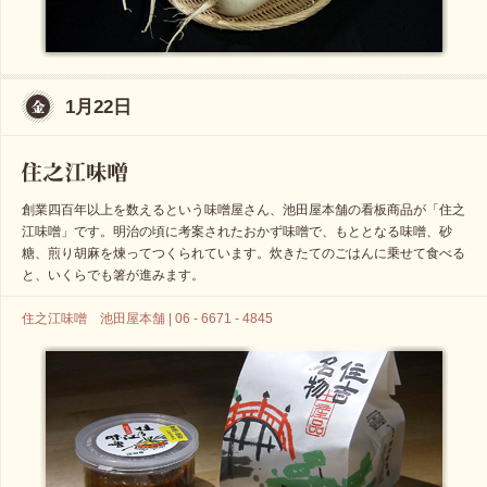
1月22日
創業四百年以上を数えるという味噌屋さん、池田屋本舗の看板商品が「住之
江味噌」です。明治の頃に考案されたおかず味噌で、もととなる味噌、砂
糖、煎り胡麻を煉ってつくられています。炊きたてのごはんに乗せて食べる
と、いくらでも箸が進みます。
住之江味噌 池田屋本舗 | 06 - 6671 - 4845