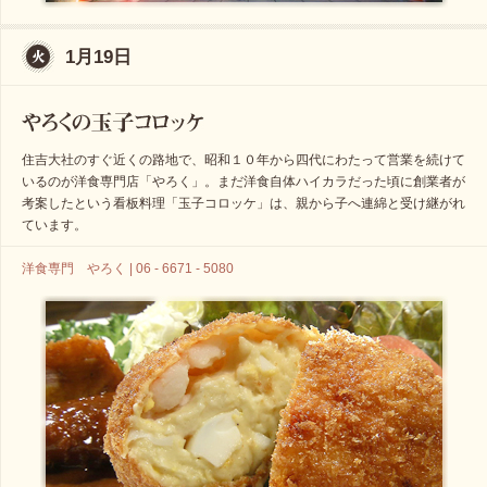
1月19日
住吉大社のすぐ近くの路地で、昭和１０年から四代にわたって営業を続けて
いるのが洋食専門店「やろく」。まだ洋食自体ハイカラだった頃に創業者が
考案したという看板料理「玉子コロッケ」は、親から子へ連綿と受け継がれ
ています。
洋食専門 やろく | 06 - 6671 - 5080