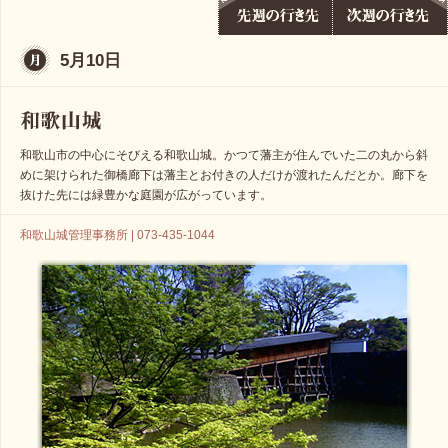
5月10日
和歌山市の中心にそびえる和歌山城。かつて藩主が住んでいた二の丸から斜
めに架けられた御橋廊下は藩主とお付きの人だけが渡れたんだとか。廊下を
抜けた先には緑豊かな庭園が広がっています。
和歌山城管理事務所 | 073-435-1044