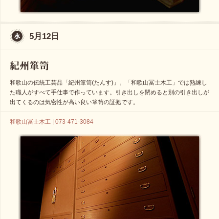
5月12日
和歌山の伝統工芸品「紀州箪笥(たんす)」。「和歌山冨士木工」では熟練し
た職人がすべて手仕事で作っています。引き出しを閉めると別の引き出しが
出てくるのは気密性が高い良い箪笥の証拠です。
和歌山冨士木工 | 073-471-3084