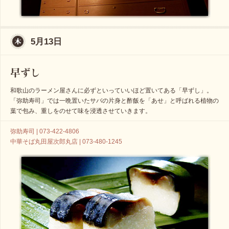
5月13日
和歌山のラーメン屋さんに必ずといっていいほど置いてある「早ずし」。
「弥助寿司」では一晩置いたサバの片身と酢飯を「あせ」と呼ばれる植物の
葉で包み、重しをのせて味を浸透させていきます。
弥助寿司 | 073-422-4806
中華そば丸田屋次郎丸店 | 073-480-1245