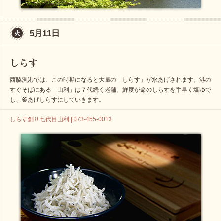
5月11日
西脇漁港では、この時期になると大量の「しらす」が水あげされます。港の
すぐそばにある「山利」は７代続く老舗。鮮度が命のしらすを手早く塩ゆで
し、釜あげしらすにしていきます。
しらす創り七代目山利 | 073-455-0013