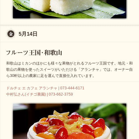
5月14日
和歌山はミカンのほかにも様々な果物がとれるフルーツ王国です。地元・和
歌山の果物を使ったスイーツがいただける「アランチャ」では、オーナー自
ら30軒以上の農家に足を運んで直接仕入れています。
ドルチェ エ カフェ アランチャ | 073-444-6171
中村弘さん(イチゴ農園) | 073-662-3759