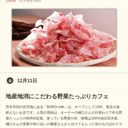
山崎屋 072-624-1407
12月11日
地産地消にこだわる野菜たっぷりカフェ
茨木市内の住宅地にある「BONO cafe」は、オープンして14年、客足の途
絶えないお店です。人気の理由は、オーナーの樋口さんが日替わりで作る野
菜たっぷりのBONO定食。使っている野菜や米、味噌は100%地元茨木産。
樋口さんの実家や知り合いの農家さんから分けてもらった旬のものばかりで