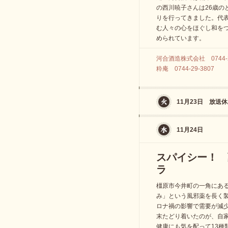
の西川暁子さんは26歳の
りを行ってきました。代
む人々の心をほぐし和を
められています。
河合酒造株式会社 0744-2
粋庵 0744-29-3807
11月23日 放送
11月24日
スパイシー！ 
ラ
橿原市今井町の一角にあ
み」という風邪薬を長く
ロナ禍の影響で需要が減
末たどり着いたのが、自
健康にも気を配って13種