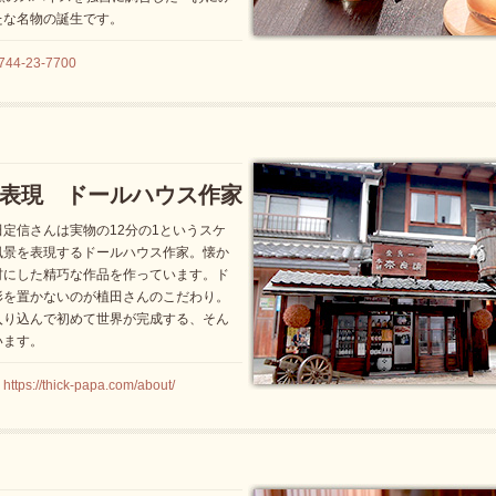
たな名物の誕生です。
-23-7700
表現 ドールハウス作家
定信さんは実物の12分の1というスケ
風景を表現するドールハウス作家。懐か
材にした精巧な作品を作っています。ド
形を置かないのが植田さんのこだわり。
入り込んで初めて世界が完成する、そん
います。
/thick-papa.com/about/