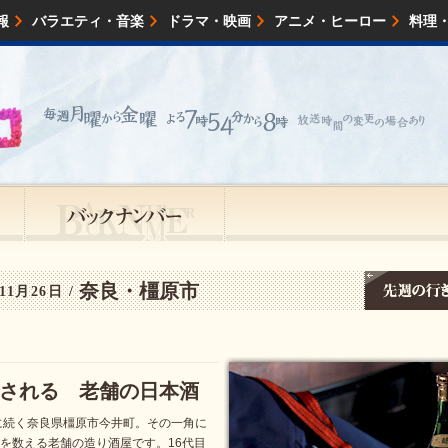
報
バラエティ・音楽
ドラマ・映画
アニメ・ヒーロー
料理
映画・試写会
イベント
会社情報
奈良・橿原市
11月26日 /
される 老舗の日本酒
に続く奈良県橿原市今井町。その一角に
年を数える老舗の造り酒屋です。16代目