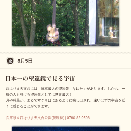
8月5日
西はりま天文台には、日本最大の望遠鏡「なゆた」があります。しかも、一
般の人も覗ける望遠鏡としては世界最大！
月や惑星が、まるですぐそばにあるように映し出され、遠いはずの宇宙を近
くに感じることができます。
兵庫県立西はりま天文台公園(管理棟) | 0790-82-0598