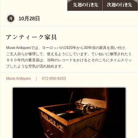
10月28日
Muse Antiquesでは、ヨーロッパの1920年から30年頃の家具を買い付け、
ご主人自らが修理して、使えるようにしています。ていねいに修理された１
９５０年代の蓄音器は、当時のレコードをかけるとそのころにタイムスリッ
プしたような空気が流れ始めます。
Muse Antiques ｜ 072-850-9203