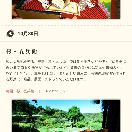
10月30日
広大な敷地を誇る、農園「杉・五兵衛」では化学肥料などを使わずに自然に
近い形で 野菜や果物が作られています。農園のロバには野菜や果物のくず
を餌として与え、糞を肥料にし、また新しい恵みに…有機循環農法で作られ
る野菜は、絶品。農園レストランでいただけます。
農園 杉・五兵衛 ｜ 072-858-0070