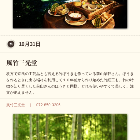
10月31日
枚方で京風の工芸品とも言える竹ぼうきを作っている前山翠邨さん。ほうき
を作るときに出る端材を利用して１０年前から作り始めた竹細工も。竹の特
徴を知り尽くした前山さんのほうきと同様、どれも使いやすくて美しく、注
文が絶えません。
風竹三光堂 ｜ 072-850-3206