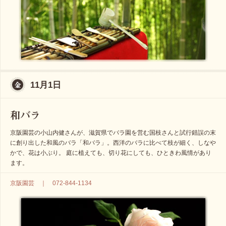
11月1日
京阪園芸の小山内健さんが、滋賀県でバラ園を営む国枝さんと試行錯誤の末
に創り出した和風のバラ「和バラ」。西洋のバラに比べて枝が細く、しなや
かで、花は小ぶり。 庭に植えても、切り花にしても、ひときわ風情があり
ます。
京阪園芸 ｜ 072-844-1134