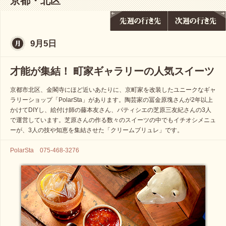
京都・北区
9月5日
才能が集結！ 町家ギャラリーの人気スイーツ
京都市北区、金閣寺にほど近いあたりに、京町家を改装したユニークなギャ
ラリーショップ「PolarSta」があります。陶芸家の冨金原塊さんが2年以上
かけてDIYし、絵付け師の藤本友さん、パティシエの芝原三友紀さんの3人
で運営しています。芝原さんの作る数々のスイーツの中でもイチオシメニュ
ーが、3人の技や知恵を集結させた「クリームブリュレ」です。
PolarSta 075-468-3276