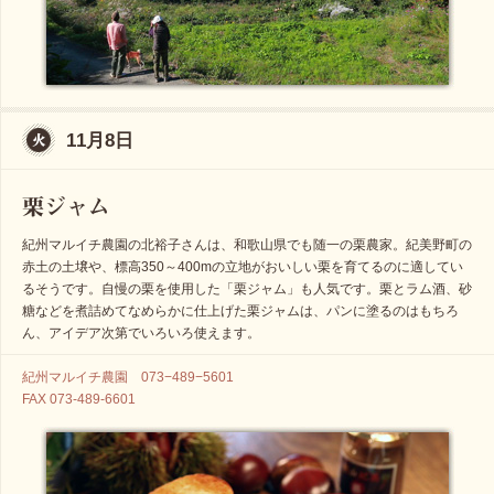
11月8日
紀州マルイチ農園の北裕子さんは、和歌山県でも随一の栗農家。紀美野町の
赤土の土壌や、標高350～400mの立地がおいしい栗を育てるのに適してい
るそうです。自慢の栗を使用した「栗ジャム」も人気です。栗とラム酒、砂
糖などを煮詰めてなめらかに仕上げた栗ジャムは、パンに塗るのはもちろ
ん、アイデア次第でいろいろ使えます。
紀州マルイチ農園 073−489−5601
FAX 073-489-6601