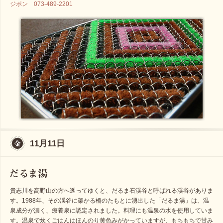
ジポン 073-489-2201
11月11日
貴志川を高野山の方へ遡ってゆくと、だるま石渓谷と呼ばれる渓谷がありま
す。1988年、その渓谷に架かる橋のたもとに湧出した「だるま湯」は、温
泉成分が濃く、療養泉に認定されました。料理にも温泉の水を使用していま
す。温泉で炊くごはんはほんのり黄色みがかっていますが、もちもちで甘み