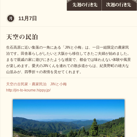
11月7日
生石高原に近い集落の一角にある「JINと小梅」は、一日一組限定の農家民
泊です。田舎暮らしがしたいと大阪から移住してきたご夫婦が始めました。
まるで親戚の家に遊びにきたような感覚で、都会では味わえない体験や風景
が楽しめます。愛犬のJINくんを連れての散歩道からは、紀美野町の雄大な
山並みが、四季折々の表情を見せてくれます。
天空の古民家・農家民泊 JINと小梅
http://jin-to-koume.hippy.jp/