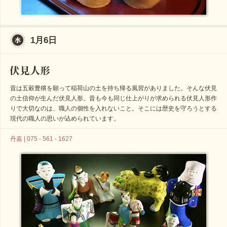
1月6日
昔は五穀豊穣を願って稲荷山の土を持ち帰る風習がありました。そんな伏見
の土信仰が生んだ伏見人形。昔も今も同じ仕上がりが求められる伏見人形作
りで大切なのは、職人の個性を入れないこと。そこには歴史を守ろうとする
現代の職人の思いが込められています。
丹嘉 | 075 - 561 - 1627