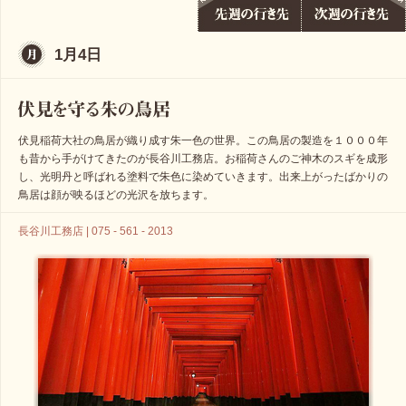
1月4日
伏見稲荷大社の鳥居が織り成す朱一色の世界。この鳥居の製造を１０００年
も昔から手がけてきたのが長谷川工務店。お稲荷さんのご神木のスギを成形
し、光明丹と呼ばれる塗料で朱色に染めていきます。出来上がったばかりの
鳥居は顔が映るほどの光沢を放ちます。
長谷川工務店 | 075 - 561 - 2013