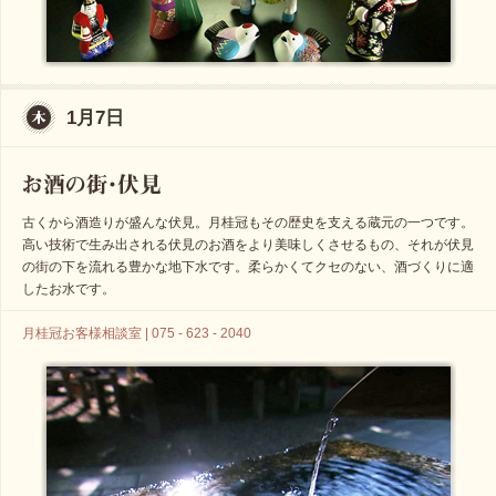
1月7日
古くから酒造りが盛んな伏見。月桂冠もその歴史を支える蔵元の一つです。
高い技術で生み出される伏見のお酒をより美味しくさせるもの、それが伏見
の街の下を流れる豊かな地下水です。柔らかくてクセのない、酒づくりに適
したお水です。
月桂冠お客様相談室 | 075 - 623 - 2040