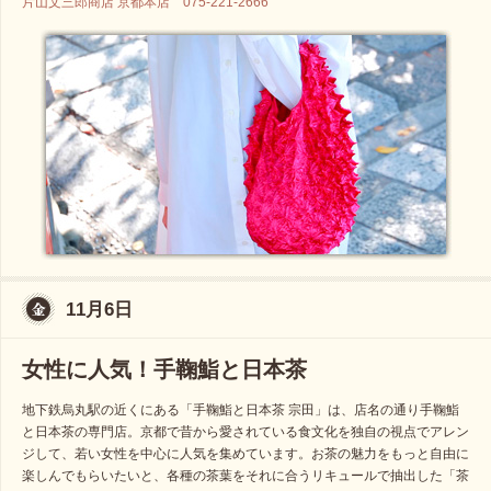
片山文三郎商店 京都本店 075-221-2666
11月6日
女性に人気！手鞠鮨と日本茶
地下鉄烏丸駅の近くにある「手鞠鮨と日本茶 宗田」は、店名の通り手鞠鮨
と日本茶の専門店。京都で昔から愛されている食文化を独自の視点でアレン
ジして、若い女性を中心に人気を集めています。お茶の魅力をもっと自由に
楽しんでもらいたいと、各種の茶葉をそれに合うリキュールで抽出した「茶