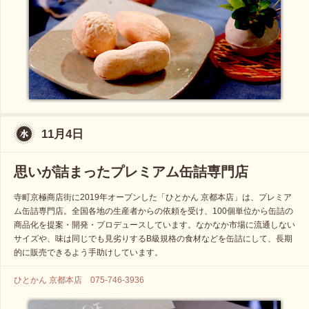
11月4日
思いが詰まったプレミアム缶詰専門店
寺町京極商店街に2019年オープンした「ひとかん 京都本店」は、プレミア
ム缶詰専門店。全国各地の生産者からの依頼を受け、100個単位から缶詰の
商品化を提案・開発・プロデュースしています。なかなか市場に流通しない
サイズや、味は同じでも見劣りするB級規格の食材などを缶詰にして、長期
的に販売できるよう手助けしています。
ひとかん 京都本店 075-746-3936