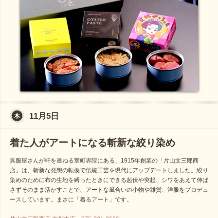
11月5日
着た人がアートになる斬新な絞り染め
呉服屋さんが軒を連ねる室町界隈にある、1915年創業の「片山文三郎商
店」は、斬新な発想の転換で伝統工芸を現代にアップデートしました。絞り
染めのために布の生地を縛ったときにできる起伏や突起、シワをあえて伸ば
さずそのまま活かすことで、アートな風合いの小物や雑貨、洋服をプロデュ
ースしています。まさに「着るアート」です。