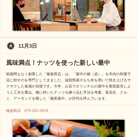
11月3日
風味満点！ナッツを使った新しい最中
戦後間もなく創業した「種嘉商店」は、「最中の種（皮）」を市内の和菓子
店に卸すのを専門としてきました。滋賀県産のもち米を用いて焼き上げるサ
クサクした食感が自慢です。今年、お店でオリジナルの最中を製造販売しよ
うと工夫を重ね、種に砕いたナッツを練り込む手法を考案。落花生、クル
ミ、アーモンドを模した「種実最中」が評判を呼んでいます。
種嘉商店 075-201-3016