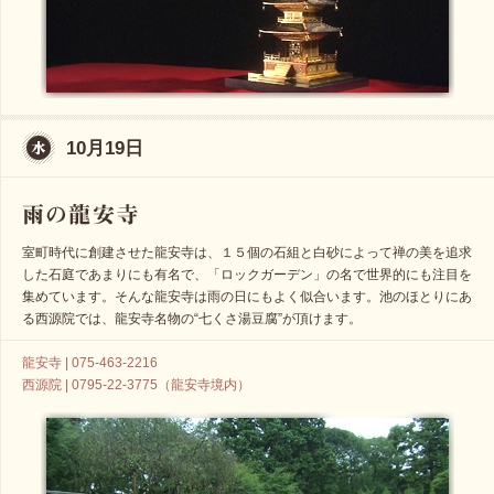
10月19日
室町時代に創建させた龍安寺は、１５個の石組と白砂によって禅の美を追求
した石庭であまりにも有名で、「ロックガーデン」の名で世界的にも注目を
集めています。そんな龍安寺は雨の日にもよく似合います。池のほとりにあ
る西源院では、龍安寺名物の“七くさ湯豆腐”が頂けます。
龍安寺 | 075-463-2216
西源院 | 0795-22-3775（龍安寺境内）