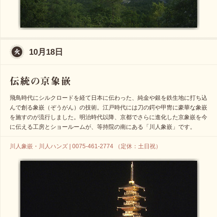
10月18日
飛鳥時代にシルクロードを経て日本に伝わった、純金や銀を鉄生地に打ち込
んで創る象嵌（ぞうがん）の技術。江戸時代には刀の鍔や甲冑に豪華な象嵌
を施すのが流行しました。明治時代以降、京都でさらに進化した京象嵌を今
に伝える工房とショールームが、等持院の南にある「川人象嵌」です。
川人象嵌・川人ハンズ | 0075-461-2774 （定休：土日祝）