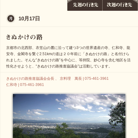
10月17日
京都市の北西部、衣笠山の麓に沿って建つ3つの世界遺産の寺、仁和寺、龍
安寺、金閣寺を繋ぐ2.51kmの道は２０年前に「きぬかけの路」と名付けら
れました。そんな”きぬかけの路”を中心に、等持院、妙心寺を含む地区を活
性化させようと、“きぬかけの路推進協議会”は活動しています。
きぬかけの路推進協議会会長 、 京料理 萬長 | 075-461-3961
仁和寺 | 075-461-3961