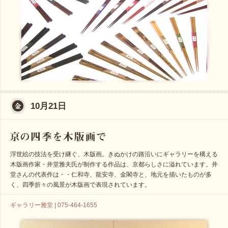
10月21日
浮世絵の技法を受け継ぐ、木版画。きぬかけの路沿いにギャラリーを構える
木版画作家・井堂雅夫氏が制作する作品は、京都らしさに溢れています。井
堂さんの代表作は・・仁和寺、龍安寺、金閣寺と、地元を描いたものが多
く、四季折々の風景が木版画で表現されています。
ギャラリー雅堂 | 075-464-1655