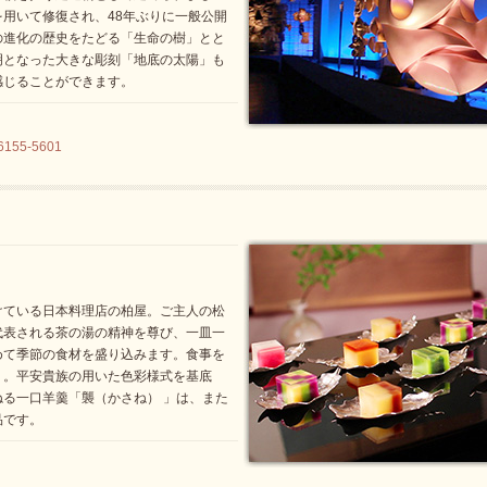
用いて修復され、48年ぶりに一般公開
の進化の歴史をたどる「生命の樹」とと
明となった大きな彫刻「地底の太陽」も
感じることができます。
6155-5601
けている日本料理店の柏屋。ご主人の松
代表される茶の湯の精神を尊び、一皿一
めて季節の食材を盛り込みます。食事を
り。平安貴族の用いた色彩様式を基底
る一口羊羹「襲（かさね） 」は、また
品です。