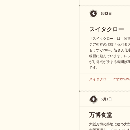
5月2日
スイタクロー
「スイタクロー」は、関
ジア発祥の球技「セパタ
もうすぐ20年。皆さん仕
練習に励んでいます。レ
がり得点が決まる瞬間は
です。
スイタクロー https://www.fa
5月3日
万博食堂
大阪万博の跡地に建つ大