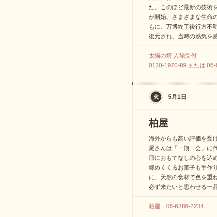
た。このほど最新の技術を
が開始。さまざまな生命
もに、万博終了後行方不
復元され、当時の熱気を
太陽の塔 入館受付
0120-1970-89 または 06-
5月1日
柏屋
海外からも高い評価を受
尾さんは「一期一会」に
皿におもてなしの心を込
締めくくるお菓子も手作
に、天然の食材で色を重ね
必ず来たいと思わせる一
柏屋 06-6386-2234