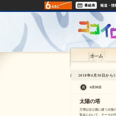
番組表
報道・情
アナウンサー
ライフスタイル
2018年4月30日から5
4月30日
太陽の塔
万博記念公園に建つ太陽の
覧会において、テーマの