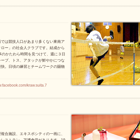
西では競技人口があまり多くない東南ア
クロー」の社会人クラブです。結成から
事のかたわら時間を見つけて、週に３日
シーブ、トス、アタックが鮮やかにつな
爽快。日頃の練習とチームワークの賜物
cebook.com/kraw.suita.7
型複合施設、エキスポシティの一画に、