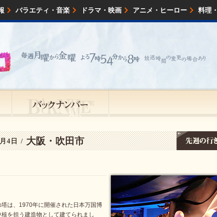
報
バラエティ・音楽
ドラマ・映画
アニメ・ヒーロー
料理
映画・試写会
イベント
会社情報
大阪・吹田市
月4日 /
塔は、1970年に開催された日本万国博
中核を担う建造物として建てられまし