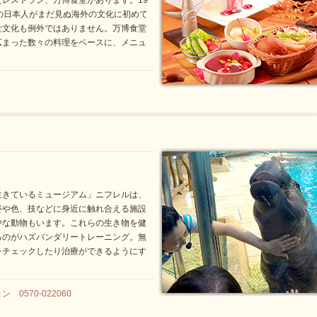
レストラン、万博食堂があります。19
の日本人がまだ見ぬ海外の文化に初めて
食文化も例外ではありません。万博食堂
広まった数々の料理をベースに、メニュ
生きているミュージアム」ニフレルは、
姿や色、技などに身近に触れ合える施設
少な動物もいます。これらの生き物を健
るのがハズバンダリートレーニング。無
をチェックしたり治療ができるようにす
0570-022060