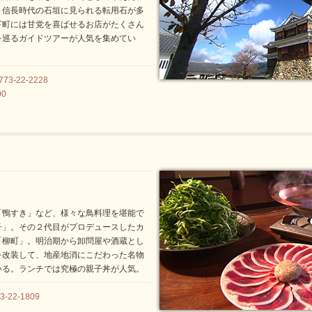
、信長時代の石垣に見られる転用石が多
下町には甘党を喜ばせるお店がたくさん
を巡るガイドツアーが人気を集めてい
-22-2228
00
「鴨すき」など、様々な鳥料理を堪能で
子」。その２代目がプロデュースしたカ
「柳町」。明治期から卸問屋や酒蔵とし
を改装して、地産地消にこだわった名物
いる。ランチでは究極の親子丼が人気。
22-1809