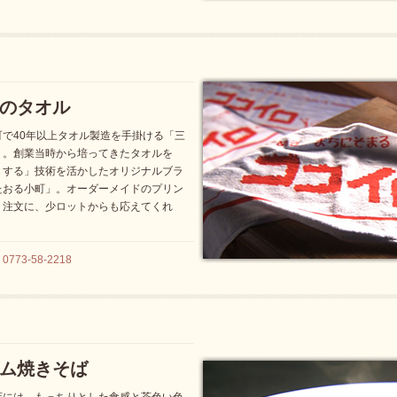
のタオル
で40年以上タオル製造を手掛ける「三
」。創業当時から培ってきたタオルを
トする」技術を活かしたオリジナルブラ
たおる小町」。オーダーメイドのプリン
う注文に、少ロットからも応えてくれ
3-58-2218
ム焼きそば