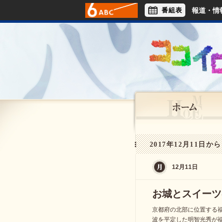
番組表
報道・情
アナウンサー
ライフスタイル
2017年12月11日から
12月11日
お城とスイーツ
京都府の北部に位置する
波を平定した明智光秀が