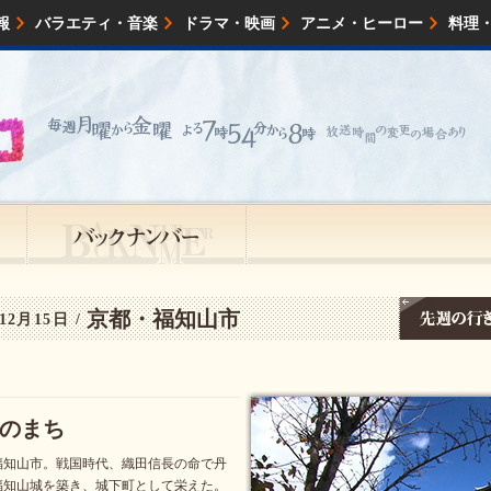
報
バラエティ・音楽
ドラマ・映画
アニメ・ヒーロー
料理
映画・試写会
イベント
会社情報
京都・福知山市
12月15日 /
のまち
福知山市。戦国時代、織田信長の命で丹
福知山城を築き、城下町として栄えた。