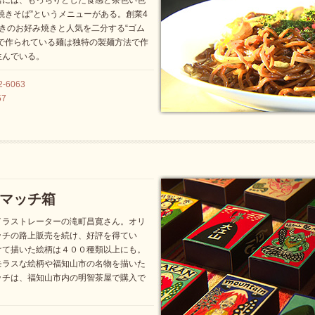
店には、もっちりとした食感と茶色い色
焼きそば”というメニューがある。創業4
きのお好み焼きと人気を二分する“ゴム
で作られている麺は独特の製麺方法で作
生んでいる。
-6063
57
マッチ箱
イラストレーターの滝町昌寛さん。オリ
ッチの路上販売を続け、好評を得てい
けて描いた絵柄は４００種類以上にも。
モラスな絵柄や福知山市の名物を描いた
ッチは、福知山市内の明智茶屋で購入で