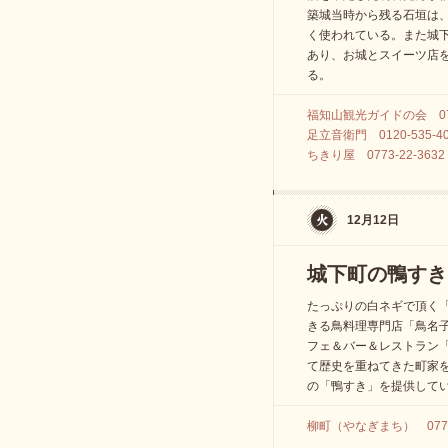
築城当時から残る石垣は
く使われている。また城
あり、お城とスイーツ店
る。
福知山観光ガイドの会 0773
足立音衛門 0120-535-4
ちきり屋 0773-22-3632
12月12日
城下町の鴨すき
たっぷりの白ネギで頂く
きる鳥料理専門店「鳥名
フェ＆バー＆レストラン
て歴史を重ねてきた町家
の「鴨すき」を提供して
柳町（やなぎまち） 0773-