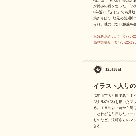
福知山市内のお好み焼き
が特徴の麺を使った“ゴム
0年近い「ふじ」でも薄焼
焼きそば”。地元の製麺所
られ、他にはない触感を
お好み焼き ふじ 0773-22
高見製麺所 0773-22-29
12月15日
イラスト入りの
福知山市大江町で暮らす
ジナルの絵柄を描いたマ
る。１５年以上前から続
ことわざを引用したユー
ものなど。滝町さんのマ
きる。