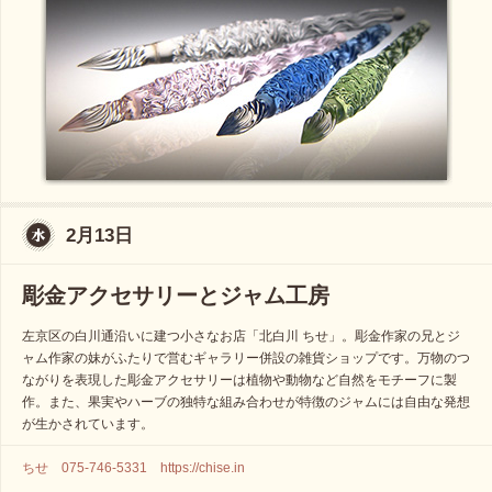
2月13日
彫金アクセサリーとジャム工房
左京区の白川通沿いに建つ小さなお店「北白川 ちせ」。彫金作家の兄とジ
ャム作家の妹がふたりで営むギャラリー併設の雑貨ショップです。万物のつ
ながりを表現した彫金アクセサリーは植物や動物など自然をモチーフに製
作。また、果実やハーブの独特な組み合わせが特徴のジャムには自由な発想
が生かされています。
ちせ 075-746-5331 https://chise.in