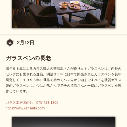
2月12日
ガラスペンの長老
御年９８歳になるガラス職人の菅清風さんが作り出すガラスペンは、内外の
セレブにも愛される逸品。明治３５年に日本で開発されたガラスペンを長年
研究して、１９９６年に世界で初めてペン先から軸まですべてを硬質ガラス
製のガラスペンに。今はお孫さんで弟子の清流さんと一緒にガラスペンを製
作しています。
ガラス工房ほのお 075-723-1300
https://www.kanseifu.com/