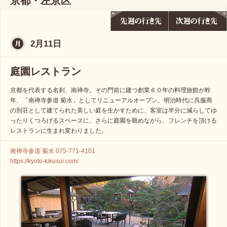
京都・左京区
2月11日
庭園レストラン
京都を代表する名刹、南禅寺。その門前に建つ創業６０年の料理旅館が昨
年、「南禅寺参道 菊水」としてリニューアルオープン。明治時代に呉服商
の別荘として建てられた美しい庭を生かすために、客室は半分に減らしてゆ
ったりくつろげるスペースに、さらに庭園を眺めながら、フレンチを頂ける
レストランに生まれ変わりました。
南禅寺参道 菊水 075-771-4101
https://kyoto-kikusui.com/