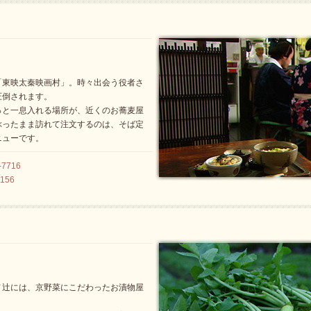
「東映太秦映画村」。時々出会う役者さ
圧倒されます。
っと一息入れる場所が、近くのお蕎麦屋
ぶったまま訪れて注文するのは、そば定
ニューです。
7716
156
ノ辻には、京野菜にこだわったお漬物屋