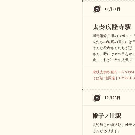
10月27日
嵐電沿線屈指のスポット
んたちの迫真の演技には
そんな役者さんたちがほ
さん。時にはカツラをか
食。これが一番の人気メ
東映太秦映画村 | 075-864-
そば処 信昇庵 | 075-881-3
10月28日
北野線との連絡駅、帷子
さんがあります。