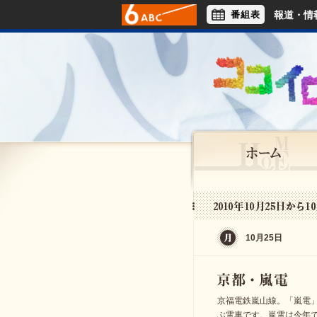
番組表
報道・情
アナウンサー
ライフスタイル
10月25日
京福電鉄嵐山線。「嵐電
ぶ電車です。嵐電は今年で