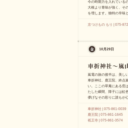
今の時期力を入れている
大根より青味が強く、そ
を増します。独特の辛味
京つけもの もり | 075-872
10月29日
嵐電の旅の後半は、美し
車折神社、鹿王院、終点
い。ここの草庵にある窓
たした瞬間、障子には虹
儚げなその彩りに誰もが
車折神社 | 075-861-0039
鹿王院 | 075-861-1645
祇王寺 | 075-861-3574