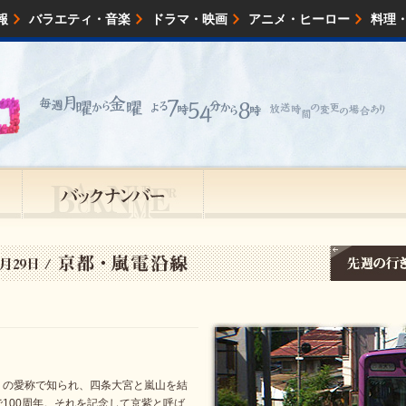
報
バラエティ・音楽
ドラマ・映画
アニメ・ヒーロー
料理
映画・試写会
イベント
会社情報
」の愛称で知られ、四条大宮と嵐山を結
100周年。それを記念して京紫と呼ば