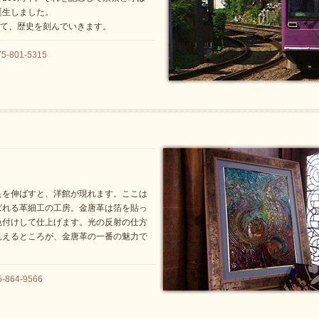
誕生しました。
けて、歴史を刻んでいきます。
801-5315
足を伸ばすと、洋館が現れます。ここは
ばれる革細工の工房。金唐革は箔を貼っ
色付けして仕上げます。光の反射の仕方
見えるところが、金唐革の一番の魅力で
864-9566