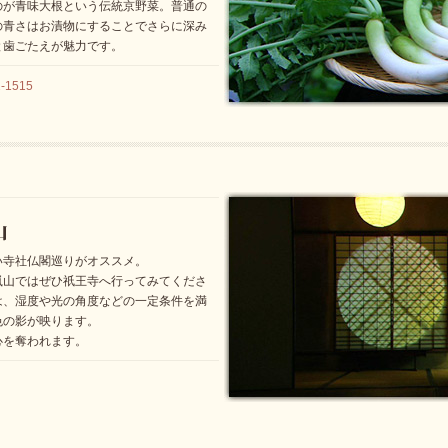
のが青味大根という伝統京野菜。普通の
の青さはお漬物にすることでさらに深み
と歯ごたえが魅力です。
-1515
い寺社仏閣巡りがオススメ。
嵐山ではぜひ祇王寺へ行ってみてくださ
は、湿度や光の角度などの一定条件を満
色の影が映ります。
心を奪われます。