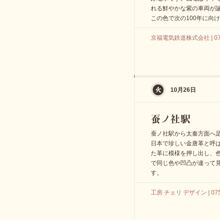
れる鮮やかな紫の車両が
この色で次の100年に向
京福電気鉄道株式会社 | 075-
10月26日
蚕ノ社駅から太秦方面へ
日本で珍しい金唐革と呼
た革に模様を押し出し、
で同じ色や凹凸が違って
す。
工房 チェリ デザイン | 075-