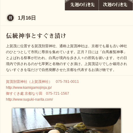
1月16日
上賀茂に位置する賀茂別雷神社、通称上賀茂神社は、京都でも最も古い神社
のひとつとして市民に尊崇を集めています。正月７日には「白馬奏覧神事」
とよばれる祭事が行われ、白馬が境内を歩き人々の邪気を祓います。その日
境内で供されるのが七草粥と名物のすぐき漬け。上賀茂辺りでしか栽培され
ないすぐきを塩だけで自然発酵させた京都を代表するお漬け物です。
賀茂別雷神社（上賀茂神社） 075-781-0011
http://www.kamigamojinja.jp/
御すぐき處 京都なり田 075-721-1567
http://www.suguki-narita.com/