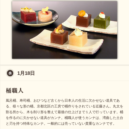
1月18日
風呂桶、寿司桶、おひつなど古くから日本人の生活に欠かせない道具であ
る、様々な形の桶。京都北区の工房で桶作りをされている近藤さん。丸太を
割る所から、木を削り形を整えて最後の仕上げまで１人で行っています。桶
を作るのに欠かせない道具がカンナ。桶職人が使うカンナは、湾曲した土台
と刃を持つ特殊なカンナ。一般的には売っていない貴重なカンナです。