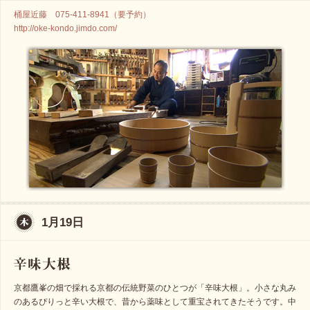
桶屋近藤 075-411-8941（要予約）
http://oke-kondo.jimdo.com/
1月19日
京都鷹峯の畑で採れる京都の伝統野菜のひとつが「辛味大根」。小さな丸み
のあるぴりっと辛い大根で、昔から薬味として重宝されてきたそうです。中