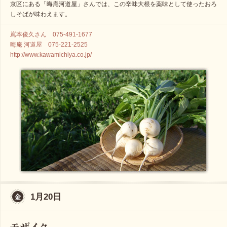
京区にある「晦庵河道屋」さんでは、この辛味大根を薬味として使ったおろ
しそばが味わえます。
嶌本俊久さん 075-491-1677
晦庵 河道屋 075-221-2525
http://www.kawamichiya.co.jp/
1月20日