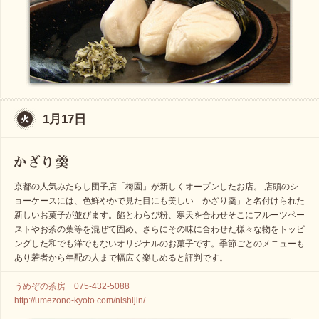
1月17日
京都の人気みたらし団子店「梅園」が新しくオープンしたお店。 店頭のシ
ョーケースには、色鮮やかで見た目にも美しい「かざり羹」と名付けられた
新しいお菓子が並びます。餡とわらび粉、寒天を合わせそこにフルーツペー
ストやお茶の葉等を混ぜて固め、さらにその味に合わせた様々な物をトッピ
ングした和でも洋でもないオリジナルのお菓子です。季節ごとのメニューも
あり若者から年配の人まで幅広く楽しめると評判です。
うめぞの茶房 075-432-5088
http://umezono-kyoto.com/nishijin/