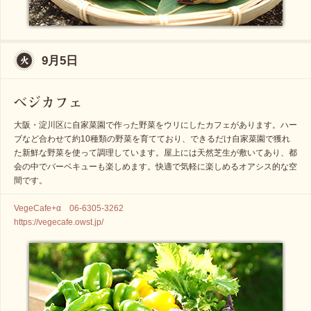
9月5日
大阪・淀川区に自家菜園で作った野菜をウリにしたカフェがあります。ハー
ブなど合わせて約10種類の野菜を育てており、できるだけ自家菜園で獲れ
た新鮮な野菜を使って調理しています。屋上には天然芝生が敷いてあり、都
会の中でバーベキューも楽しめます。快適で気軽に楽しめるオアシス的な空
間です。
VegeCafe+α 06-6305-3262
https://vegecafe.owst.jp/