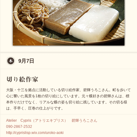
9月7日
大阪・十三を拠点に活動している切り絵作家、碧輝うろこさん。町を歩いて
心に響いた風景を1枚の切り絵にしています。元々蝶好きの碧輝さんは、標
本作りだけでなく、リアルな蝶の姿も切り絵に残しています。その切る様
は、手早く、圧巻の仕上がりです。
Atelier Cypris（アトリエキプリス） 碧輝うろこさん
090-2867-2532
http://cyprislisp.wix.com/uroko-aoki