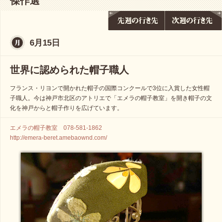
傑作選
6月15日
世界に認められた帽子職人
フランス・リヨンで開かれた帽子の国際コンクールで3位に入賞した女性帽
子職人。今は神戸市北区のアトリエで「エメラの帽子教室」を開き帽子の文
化を神戸からと帽子作りを広げています。
エメラの帽子教室 078-581-1862
http://emera-beret.amebaownd.com/