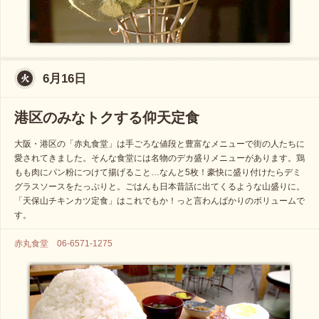
6月16日
港区のみなトクする仰天定食
大阪・港区の「赤丸食堂」は手ごろな値段と豊富なメニューで街の人たちに
愛されてきました。そんな食堂には名物のデカ盛りメニューがあります。鶏
もも肉にパン粉につけて揚げること…なんと5枚！豪快に盛り付けたらデミ
グラスソースをたっぷりと。ごはんも日本昔話に出てくるような山盛りに。
「天保山チキンカツ定食」はこれでもか！っと言わんばかりのボリュームで
す。
赤丸食堂 06-6571-1275