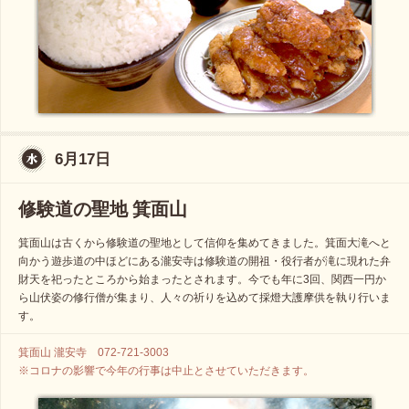
6月17日
修験道の聖地 箕面山
箕面山は古くから修験道の聖地として信仰を集めてきました。箕面大滝へと
向かう遊歩道の中ほどにある瀧安寺は修験道の開祖・役行者が滝に現れた弁
財天を祀ったところから始まったとされます。今でも年に3回、関西一円か
ら山伏姿の修行僧が集まり、人々の祈りを込めて採燈大護摩供を執り行いま
す。
箕面山 瀧安寺 072-721-3003
※コロナの影響で今年の行事は中止とさせていただきます。