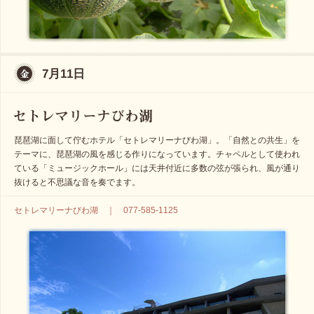
7月11日
琵琶湖に面して佇むホテル「セトレマリーナびわ湖」。「自然との共生」を
テーマに、琵琶湖の風を感じる作りになっています。チャペルとして使われ
ている「ミュージックホール」には天井付近に多数の弦が張られ、風が通り
抜けると不思議な音を奏でます。
セトレマリーナびわ湖 ｜ 077-585-1125