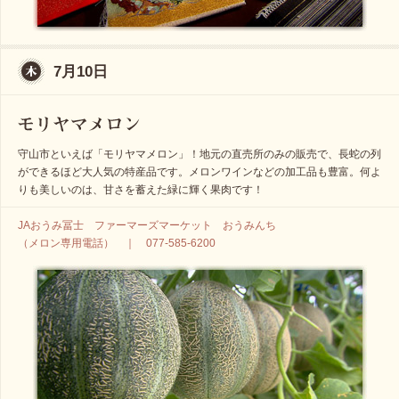
7月10日
守山市といえば「モリヤマメロン」！地元の直売所のみの販売で、長蛇の列
ができるほど大人気の特産品です。メロンワインなどの加工品も豊富。何よ
りも美しいのは、甘さを蓄えた緑に輝く果肉です！
JAおうみ冨士 ファーマーズマーケット おうみんち
（メロン専用電話） ｜ 077-585-6200