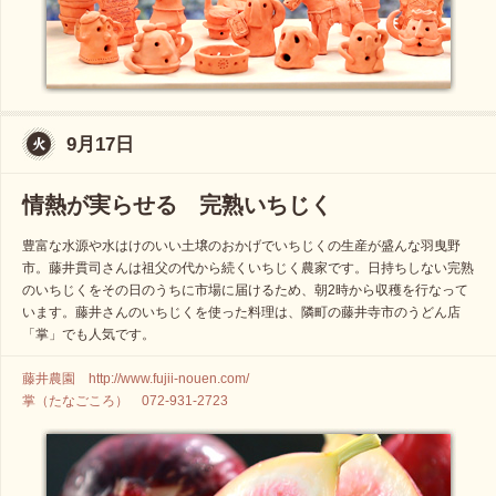
9月17日
情熱が実らせる 完熟いちじく
豊富な水源や水はけのいい土壌のおかげでいちじくの生産が盛んな羽曳野
市。藤井貫司さんは祖父の代から続くいちじく農家です。日持ちしない完熟
のいちじくをその日のうちに市場に届けるため、朝2時から収穫を行なって
います。藤井さんのいちじくを使った料理は、隣町の藤井寺市のうどん店
「掌」でも人気です。
藤井農園 http://www.fujii-nouen.com/
掌（たなごころ） 072-931-2723