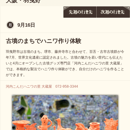
大阪・羽曳野
9月16日
古墳のまちでハニワ作り体験
羽曳野市は古墳のまち。堺市、藤井寺市と合わせて、百舌・古市古墳群が今
年7月、世界文化遺産に認定されました。古墳の魅力を若い世代にも伝えた
いと4月にオープンした古墳グッズ専門店「河内こんだハニワの里 大蔵屋」
では、本格的な製法でハニワ作り体験ができ、自分だけのハニワを作ること
ができます。
河内こんだハニワの里 大蔵屋 072-958-3344