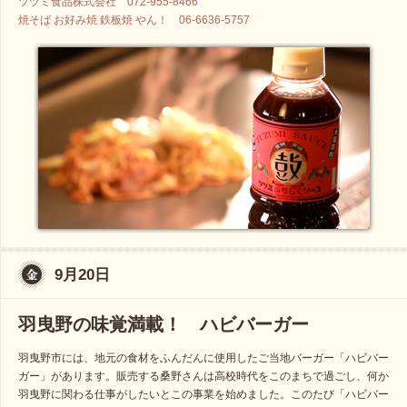
ツヅミ食品株式会社 072-955-8466
焼そば お好み焼 鉄板焼 やん！ 06-6636-5757
9月20日
羽曳野の味覚満載！ ハビバーガー
羽曳野市には、地元の食材をふんだんに使用したご当地バーガー「ハビバー
ガー」があります。販売する桑野さんは高校時代をこのまちで過ごし、何か
羽曳野に関わる仕事がしたいとこの事業を始めました。このたび「ハビバー