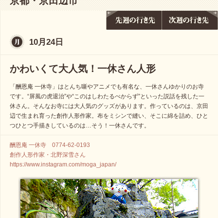
京都・京田辺市
10月24日
かわいくて大人気！一休さん人形
「酬恩庵 一休寺」はとんち噺やアニメでも有名な、一休さんゆかりのお寺
です。“屏風の虎退治”や“このはしわたるべからず”といった説話を残した一
休さん。そんなお寺には大人気のグッズがあります。作っているのは、京田
辺で生まれ育った創作人形作家。布をミシンで縫い、そこに綿を詰め、ひと
つひとつ手描きしているのは…そう！一休さんです。
酬恩庵 一休寺 0774-62-0193
創作人形作家・北野深雪さん
https://www.instagram.com/moga_japan/