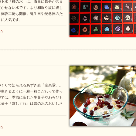
地下水「柳の水」は、微量に鉄分が含ま
欠かせない水です。より和服や紋に親し
、体験工房も開催。誕生日や記念日のた
性に人気です。
59
づくりで知られるあずき処「宝泉堂」。
が生きるように一粒一粒こだわって作っ
寮では、季節に応じた生菓子やわらびも
お菓子「京しぐれ」は京の水のおいしさ
70