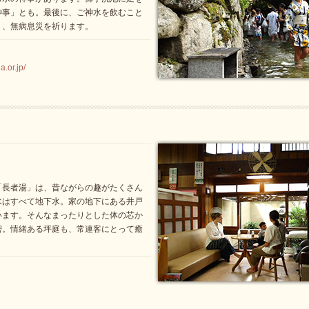
神事」とも。最後に、ご神水を飲むこと
り、無病息災を祈ります。
.or.jp/
「長者湯」は、昔ながらの趣がたくさん
水はすべて地下水。家の地下にある井戸
います。そんなまったりとした体の芯か
密。情緒ある坪庭も、常連客にとって癒