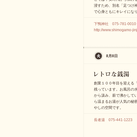
浸すため、別名「足つけ
で心身ともにキレイにな
下鴨神社 075-781-0010
http://www.shimogamo-jinja
8月8日
創業１００年目を迎える
残っています。お風呂の
から汲み、薪で沸かして
ら温まるお湯が人気の秘
やしの空間です。
長者湯 075-441-1223