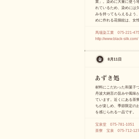
業」。染めに大量に使う
れているため、染めには
みを持ってもらえるよう
めに作れる花個紋は、女
馬場染工業 075-221-47
http://www.black-silk.com/
8月11日
材料にこだわった和菓子
丹波大納言の旨みや風味
ています。近くにある茶
ちが楽しめ、季節限定の
を感じられる一品です。
宝泉堂 075-781-1051
茶寮 宝泉 075-712-12