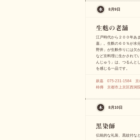
8月9日
江戸時代から２００年あ
嘉」。生麩の６０％が水
野井」が生麩作りには欠
など京料理に生かされて
んじゅう」は、つるんと
を感じる一品です。
麸嘉 075-231-158
柿傳 京都市上京区西洞
8月10日
伝統的な礼装、黒紋付な