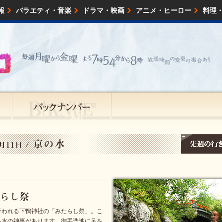
報
バラエティ・音楽
ドラマ・映画
アニメ・ヒーロー
料理
映画・試写会
イベント
会社情報
行われる下鴨神社の「みたらし祭」。こ
る水の神事があります。御手洗池に足を