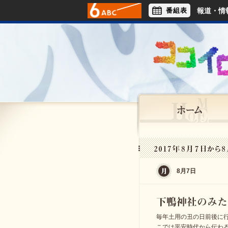
番組表
報道・情
アナウンサー
ライフスタイル
8月7日
毎年土用の丑の日前後に
こでは平安時代から伝わ