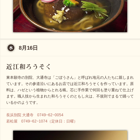
8月16日
東本願寺の別院、大通寺は「ごぼうさん」と呼ばれ地元の人たちに親しまれ
ています。その参道沿いにあるお店では近江和ろうそくを作っています。原
料は、ハゼという植物からとれる蝋。芯に手作業で何回も塗り重ねて仕上げ
ます。職人技から生まれた和ろうそくのともし火は、不規則でまるで踊って
いるかのようです。
長浜別院 大通寺 0749−62−0054
若松屋 0749−62−1074（定休日：日曜）