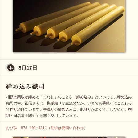
8月17日
相撲の関取が締める「まわし」のことを「締め込み」といいます。締め込み
織司の中川正信さんは、機械織りが主流のなか、いまでも手織りにこだわっ
て作り続けています。手織りの締め込みは、肌触りがよくて、しなやか。横
綱・日馬富士関や宇良関も愛用しています。
おび弘 075−491−4311（見学は要問い合わせ）