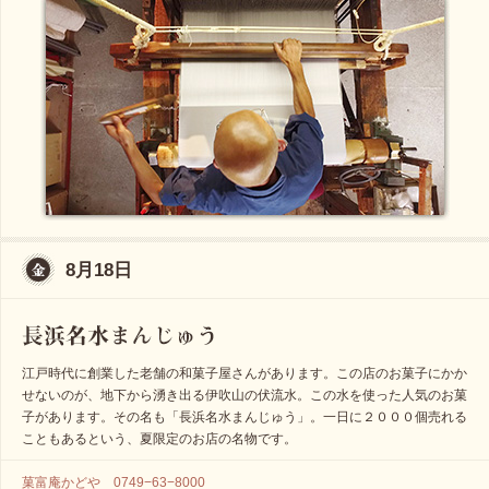
8月18日
江戸時代に創業した老舗の和菓子屋さんがあります。この店のお菓子にかか
せないのが、地下から湧き出る伊吹山の伏流水。この水を使った人気のお菓
子があります。その名も「長浜名水まんじゅう」。一日に２０００個売れる
こともあるという、夏限定のお店の名物です。
菓富庵かどや 0749−63−8000