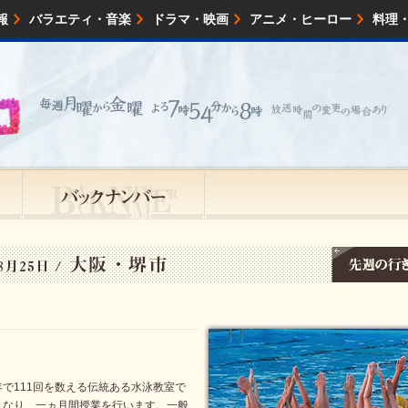
報
バラエティ・音楽
ドラマ・映画
アニメ・ヒーロー
料理
映画・試写会
イベント
会社情報
で111回を数える伝統ある水泳教室で
となり、一ヵ月間授業を行います。一般