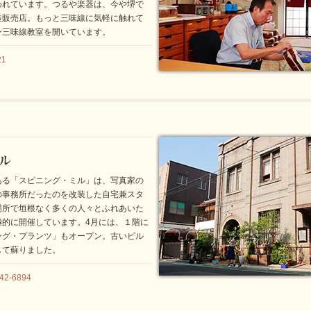
われています。つるや楽器は、今や堺で
造販売店。もっと三味線に気軽に触れて
ン三味線教室を開いています。
21
ある「スピニング・ミル」は、写真家の
の事務所だったのを改装した自宅兼スタ
場所で垣根なく多くの人々とふれあいた
極的に開催しています。4月には、１階に
ング・プランツ」もオープン。古いビル
して蘇りました。
2-6894