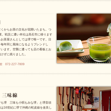
古くからお茶の文化が花開いたまち。つ
創業。戦災に遭い本社は高石市に移ります
るお茶屋さんとしては堺で唯一です。日
を毎年同じ風味になるようブレンドし
ています。空襲に遭っても店の看板とお
焼けずに残りました。
072-227-7809
でも堺 三味も小唄もみな堺」と堺音頭
は16世紀に堺で沖縄の蛇皮線を改良し