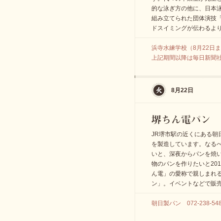
的な泳ぎ方の他に、日本
組み立てられた団体演技
ドスイミングが伝わるよ
浜寺水練学校（8月22日まで）
上記期間以降は毎日新聞社総合
8月22日
JR堺市駅の近くにある朝
を製造しています。なる
いと、深夜からパンを焼
物のパンを作りたいと20
ん電」の愛称で親しまれ
ン」。イベントなどで販
朝日製パン 072-238-54