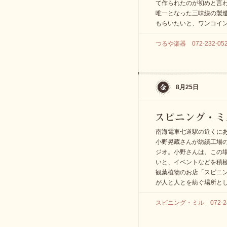
て作られたのが初めと言
唯一となった三味線の製
もらいたいと、ワンコイ
つるや楽器 072-232-05
8月25日
南海電車七道駅の近くに
小野晃蔵さんが紡績工場
ジオ。小野さんは、この
いと、イベントなどを積
観葉植物のお店「スピニ
が人と人とを紡ぐ場所と
スピニング・ミル 072-24