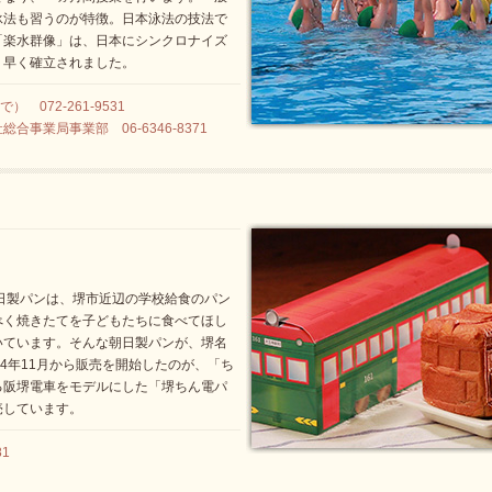
泳法も習うのが特徴。日本泳法の技法で
「楽水群像」は、日本にシンクロナイズ
り早く確立されました。
 072-261-9531
事業局事業部 06-6346-8371
日製パンは、堺市近辺の学校給食のパン
べく焼きたてを子どもたちに食べてほし
いています。そんな朝日製パンが、堺名
14年11月から販売を開始したのが、「ち
る阪堺電車をモデルにした「堺ちん電パ
売しています。
81