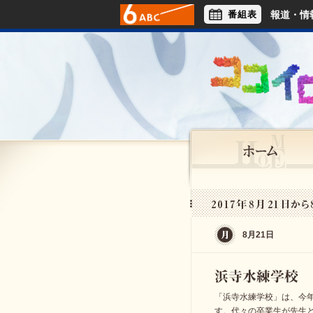
番組表
報道・情
アナウンサー
ライフスタイル
8月21日
「浜寺水練学校」は、今年
す。代々の卒業生が先生