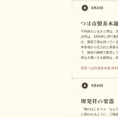
8月23日
千利休のふるさと堺は、
ぼ市は、1850年に堺で
が、製茶工場を持ってい
本各地から仕入れた茶葉
て、独自の銘柄で販売し
茶を大事にする精神は、
茶寮 つぼ市製茶本舗 堺本館 
8月24日
「物のはじまりゃ なん
に唄われるように、三味線