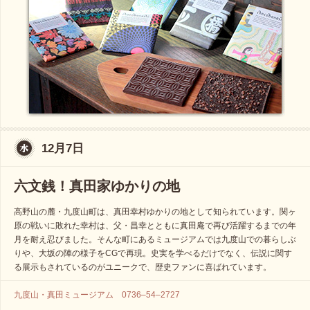
12月7日
六文銭！真田家ゆかりの地
高野山の麓・九度山町は、真田幸村ゆかりの地として知られています。関ヶ
原の戦いに敗れた幸村は、父・昌幸とともに真田庵で再び活躍するまでの年
月を耐え忍びました。そんな町にあるミュージアムでは九度山での暮らしぶ
りや、大坂の陣の様子をCGで再現。史実を学べるだけでなく、伝説に関す
る展示もされているのがユニークで、歴史ファンに喜ばれています。
九度山・真田ミュージアム 0736–54–2727