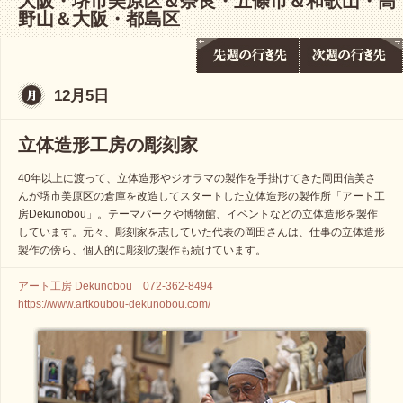
大阪・堺市美原区＆奈良・五條市＆和歌山・高
野山＆大阪・都島区
12月5日
立体造形工房の彫刻家
40年以上に渡って、立体造形やジオラマの製作を手掛けてきた岡田信美さ
んが堺市美原区の倉庫を改造してスタートした立体造形の製作所「アート工
房Dekunobou」。テーマパークや博物館、イベントなどの立体造形を製作
しています。元々、彫刻家を志していた代表の岡田さんは、仕事の立体造形
製作の傍ら、個人的に彫刻の製作も続けています。
アート工房 Dekunobou 072-362-8494
https://www.artkoubou-dekunobou.com/