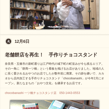
12月6日
老舗餅店を再生！ 手作りチョコスタンド
奈良県・五條市の新町通りは江戸時代の城下町の町並みが今も残るエリア。
その一角に「餅商一ツ橋」という看板を掲げるお店がありました。地域の人
に長く愛されるおやつのお店でしたが数年前に廃業。その跡を継いで、カカ
オから店内加工する手作りチョコスタンド「chocobanashi」が今年2月にオ
ープン。新たなまちの「おやつ文化」を継承するお店です。
chocobanashi 一ツ橋チョコスタンド店 050-1443-0553