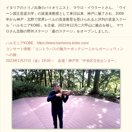
イタリアのトリノ出身のバイオリニスト、マウロ・イウラートさん。「ウイ
ーン国立音楽大学」の派遣准教授として来日以来、神戸に魅了され、2009
年から神戸・北野で世界レベルの音楽教育を受けられると評判の音楽スクー
ル「ハルモニアKOBE」を主催。2021年12月に六甲山に拠点を移し、マウ
ロさん念願の野外ステージ「森のステージ」をオープンしました。
ハルモニアKOBE https://www.harmonia-kobe.com/
コンサート情報 「コントラバスの魅力〜ボッテジーニからガーシュウィン
への旅」
2023年1月27日（金）19:00～ 会場：神戸市「中央区文化センター」