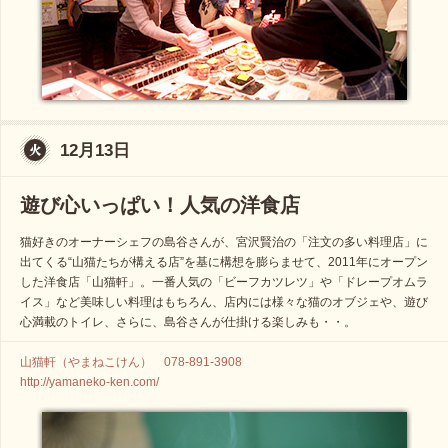
12月13日
遊び心いっぱい！人気の洋食店
猫好きのオーナーシェフの島谷さんが、宮沢賢治の「注文の多い料理店」に
出てくる“山猫たちが構える店”を基に構想を膨らませて、2011年にオープン
した洋食店「山猫軒」。一番人気の「ビーフカツレツ」や「ドレープオムラ
イス」など美味しい料理はもちろん、店内には様々な猫のオブジェや、遊び
心満載のトイレ、さらに、島谷さんが仕掛ける楽しみも・・。
山猫軒（やまねこけん） 078-891-3908
http://yamaneko-ken.com/