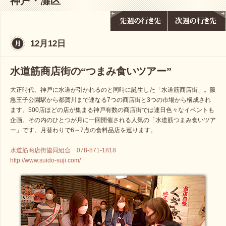
神戸・灘区
12月12日
水道筋商店街の“つまみ食いツアー”
大正時代、神戸に水道が引かれるのと同時に誕生した「水道筋商店街」。阪
急王子公園駅から都賀川まで連なる7つの商店街と3つの市場から構成され
ます。500店ほどの店が集まる神戸有数の商店街では連日色々なイベントも
企画。その内のひとつが月に一回開催される人気の「水道筋つまみ食いツア
ー」です。月替わりで6～7点の食料品店を巡ります。
水道筋商店街協同組合 078-871-1818
http://www.suido-suji.com/