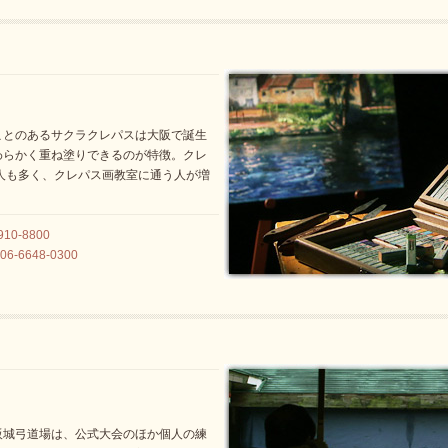
ことのあるサクラクレパスは大阪で誕生
わらかく重ね塗りできるのが特徴。クレ
人も多く、クレパス画教室に通う人が増
10-8800
-6648-0300
阪城弓道場は、公式大会のほか個人の練