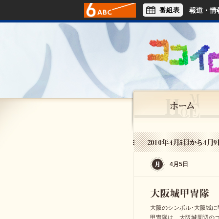
番組表
報道・情
アナウンサー
ライフスタイル
4月5日
大阪のシンボル･大阪城に
甲冑隊は、大阪城周辺の