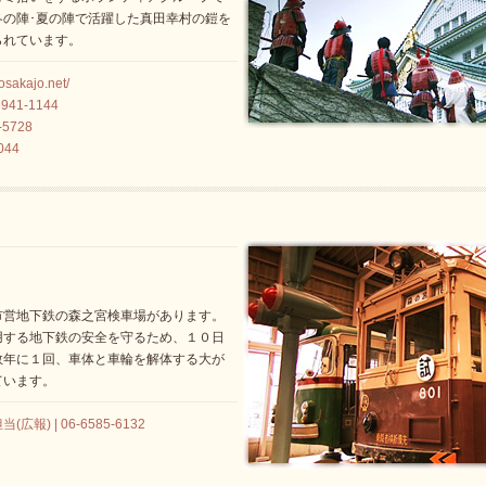
冬の陣･夏の陣で活躍した真田幸村の鎧を
られています。
akajo.net/
41-1144
5728
044
市営地下鉄の森之宮検車場があります。
用する地下鉄の安全を守るため、１０日
数年に１回、車体と車輪を解体する大が
ています。
) | 06-6585-6132