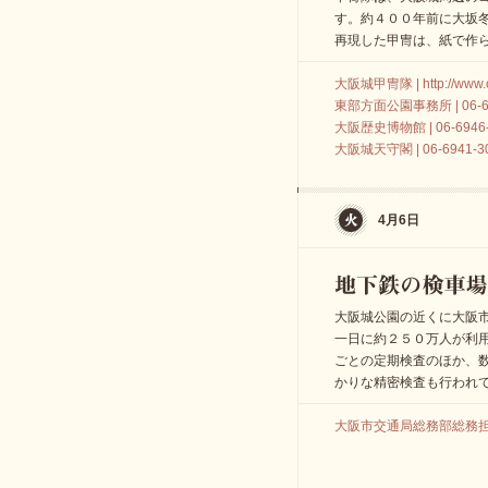
す。約４００年前に大坂
再現した甲冑は、紙で作
大阪城甲冑隊 | http://www.os
東部方面公園事務所 | 06-69
大阪歴史博物館 | 06-6946-
大阪城天守閣 | 06-6941-3
4月6日
大阪城公園の近くに大阪
一日に約２５０万人が利
ごとの定期検査のほか、
かりな精密検査も行われ
大阪市交通局総務部総務担当(広報