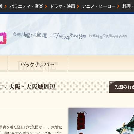
報
バラエティ・音楽
ドラマ・映画
アニメ・ヒーロー
料理
映画・試写会
イベント
会社情報
甲冑を着た怪しげな集団が･･･。大阪城
ゴミ拾いをするボランティアグループで