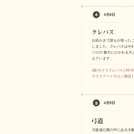
4月8日
お絵かきで誰もが使った
しました。クレパスはや
パスの 魅力にひかれる大
えています。
(株)サクラクレパス | 06-69
サクラアートサロン難波 | 06
4月9日
大阪城公園の中にある大