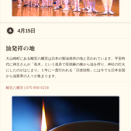
4月15日
大山崎町にある離宮八幡宮は日本の製油発祥の地と言われています。平安時
代に神主さんが「長木」という道具で荏胡麻の種から油を搾り、神社の灯火
にしたのがはじまり。１年に一度行われる「日使頭祭」には今でも日本全国
から油業界の人々が集まります。
離宮八幡宮 | 075-956-0218