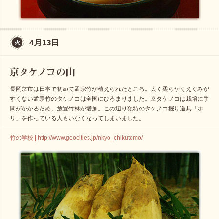
4月13日
長岡京市は日本で初めて孟宗竹が植えられたところ。太く柔らかくえぐみが
すくない孟宗竹のタケノコは全国にひろまりました。京タケノコは栽培に手
間がかかるため、放置竹林が増加。この辺り独特のタケノコ掘り道具「ホ
リ」を作っている人もいなくなってしまいました。
竹の学校 | http://www.geocities.jp/nkyo_chikutomo/