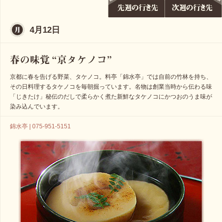
4月12日
京都に春を告げる野菜、タケノコ。料亭「錦水亭」では自前の竹林を持ち、
その日料理するタケノコを毎朝掘っています。名物は創業当時から伝わる味
「じきたけ」秘伝のだしで柔らかく煮た新鮮なタケノコにかつおのうま味が
染み込んでいます。
錦水亭 | 075-951-5151