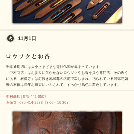
11月1日
千本通周辺には大小さまざまな寺社仏閣が集まっています。
「中村商店」はお参りに欠かせないロウソクやお香を扱う専門店。その近く
にある「石像寺」は釘抜き地蔵尊の名前で親しまれ、祀られている阿弥陀如
来の石像は長年お線香にいぶされて、すっかり飴色に変色しています。
中村商店 | 075-441-0507
石像寺 | 075-414-2233（8:00～16:30）