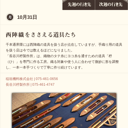
10月31日
千本通界隈には西陣織の道具を扱う店が点在していますが、手織り用の道具
を扱う店は今では数えるほどになりました。
「長谷川杼製作所」は、織物のタテ糸にヨコ糸を通すための道具「杼
（ひ）」を専門に作る工房。織る対象や使う人に合わせて微妙に形を調整
し、一本一本手づくりで丁寧に作り続けています。
稲垣機料株式会社 | 075-461-0656
長谷川杼製作所 | 075-461-4747