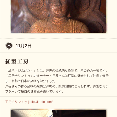
11月2日
「紅型（びんがた）」とは、沖縄の伝統的な染物で、型染めの一種です。
「工房チリントゥ」のオーナー・戸谷さんは紅型に魅せられて沖縄で修行
し、京都で日本の染物を学びました。
戸谷さんの作る染物の絵柄は沖縄の伝統的図柄にとらわれず、身近なモチー
フを用いて独自の世界観を築いています。
工房チリントゥ | http://tirinto.com/