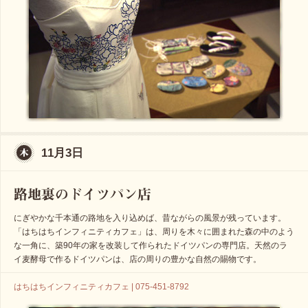
11月3日
にぎやかな千本通の路地を入り込めば、昔ながらの風景が残っています。
「はちはちインフィニティカフェ」は、周りを木々に囲まれた森の中のよう
な一角に、築90年の家を改装して作られたドイツパンの専門店。天然のラ
イ麦酵母で作るドイツパンは、店の周りの豊かな自然の賜物です。
はちはちインフィニティカフェ | 075-451-8792