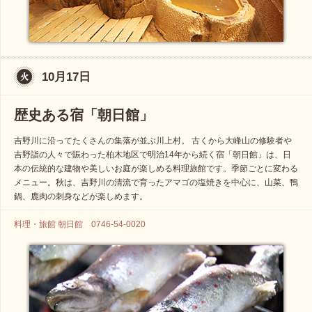
10月17日
歴史ある宿「朝日館」
吉野川に沿ってたくさんの集落が並ぶ川上村。 古くから大峰山の修験者や
吉野詣の人々で賑わった柏木地区で明治14年から続く宿「朝日館」は、日
本の伝統的な建物や美しいお庭が楽しめる料理旅館です。季節ごとに変わる
メニュー。秋は、吉野川の清流で育ったアマゴの塩焼きを中心に、山菜、鴨
鍋、鹿肉の刺身などが楽しめます。
料理・旅館 朝日館 0746-54-0020