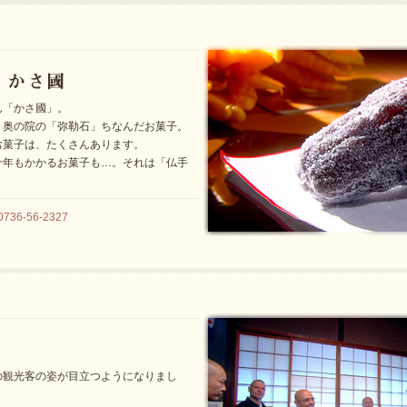
ん「かさ國」。
、奥の院の「弥勒石」ちなんだお菓子。
お菓子は、たくさんあります。
十年もかかるお菓子も…。それは「仏手
6-56-2327
の観光客の姿が目立つようになりまし