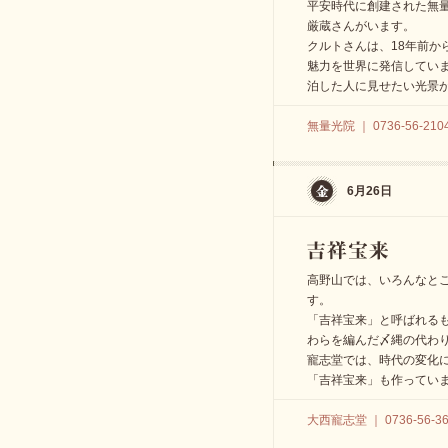
平安時代に創建された無
厳蔵さんがいます。
クルトさんは、18年前か
魅力を世界に発信してい
泊した人に見せたい光景
無量光院 ｜ 0736-56-210
6月26日
高野山では、いろんなと
す。
「吉祥宝来」と呼ばれる
わらを編んだ〆縄の代わ
寵志堂では、時代の変化
「吉祥宝来」も作ってい
大西寵志堂 ｜ 0736-56-36