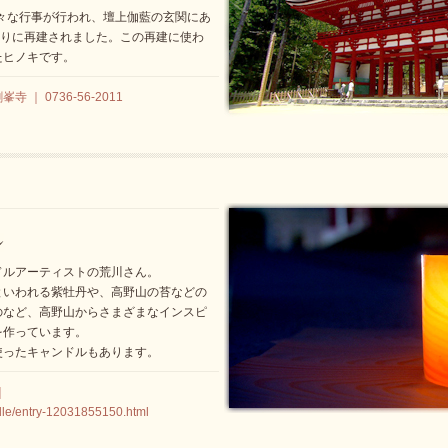
様々な行事が行われ、壇上伽藍の玄関にあ
ぶりに再建されました。この再建に使わ
たヒノキです。
｜ 0736-56-2011
ドルアーティストの荒川さん。
といわれる紫牡丹や、高野山の苔などの
のなど、高野山からさまざまなインスピ
を作っています。
使ったキャンドルもあります。
｜
ndle/entry-12031855150.html