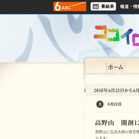
番組表
報道・情
アナウンサー
ライフスタイル
6月22日
高野山に弘法大師が真言密
ります。