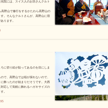
量光院には、スイス人のお坊さんクルト
ら高野山で修行をするかたわら高野山の
ます。そんなクルトさんが、高野山に宿
があります。
4
ころに切り絵が貼ってあるのを目にしま
もので、高野山では稲が採れないので、
りに飾ったのが始まりだそうです。大西
に対応して気軽に飾れるハガキサイズの
ます。
95