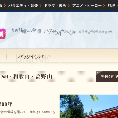
報
バラエティ・音楽
ドラマ・映画
アニメ・ヒーロー
料理
映画・試写会
イベント
会社情報
教の道場を開いて、今年は1200年にな