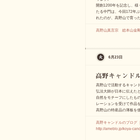
開創1200年を記念し、
たる中門は、今回172年
れたのが、高野山で育っ
高野山真言宗 総本山金剛峯寺 
6月23日
高野山で活動するキャン
弘法大師が日本に伝えた
自然をモチーフにしたも
レーションを受けて作品
高野山の特産品の薄板を
高野キャンドルのブログ 
http://ameblo.jp/koya-ca