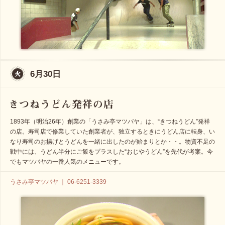
6月30日
1893年（明治26年）創業の「うさみ亭マツバヤ」は、“きつねうどん”発祥
の店。寿司店で修業していた創業者が、独立するときにうどん店に転身、い
なり寿司のお揚げとうどんを一緒に出したのが始まりとか・・。物資不足の
戦中には、うどん半分にご飯をプラスした“おじやうどん”を先代が考案。今
でもマツバヤの一番人気のメニューです。
うさみ亭マツバヤ ｜ 06-6251-3339