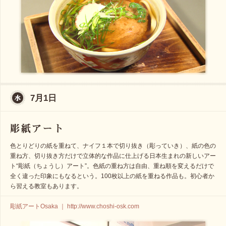
7月1日
色とりどりの紙を重ねて、ナイフ１本で切り抜き（彫っていき）、紙の色の
重ね方、切り抜き方だけで立体的な作品に仕上げる日本生まれの新しいアー
ト“彫紙（ちょうし）アート”。色紙の重ね方は自由、重ね順を変えるだけで
全く違った印象にもなるという。100枚以上の紙を重ねる作品も。初心者か
ら習える教室もあります。
彫紙アートOsaka ｜ http://www.choshi-osk.com